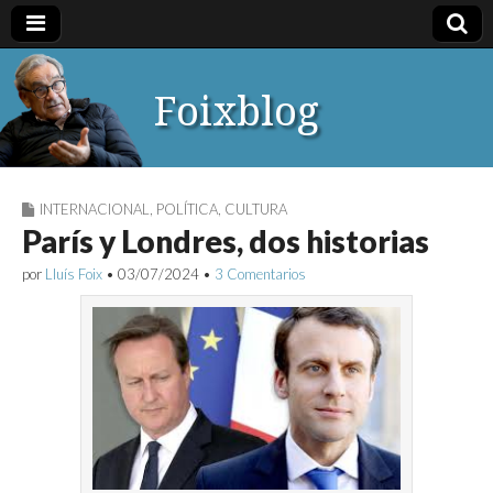
Foixblog
INTERNACIONAL
,
POLÍTICA
,
CULTURA
París y Londres, dos historias
por
Lluís Foix
•
03/07/2024
•
3 Comentarios