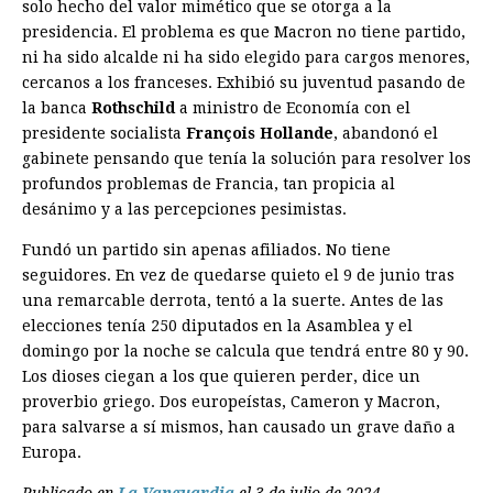
solo hecho del valor mimético que se otorga a la
presidencia. El problema es que Macron no tiene partido,
ni ha sido alcalde ni ha sido elegido para cargos menores,
cercanos a los franceses. Exhibió su juventud pasando de
la banca
Rothschild
a ministro de Economía con el
presidente socialista
François Hollande
, abandonó el
gabinete pensando que tenía la solución para resolver los
profundos problemas de Francia, tan propicia al
desánimo y a las percepciones pesimistas.
Fundó un partido sin apenas afiliados. No tiene
seguidores. En vez de quedarse quieto el 9 de junio tras
una remarcable derrota, tentó a la suerte. Antes de las
elecciones tenía 250 diputados en la Asamblea y el
domingo por la noche se calcula que tendrá entre 80 y 90.
Los dioses ciegan a los que quieren perder, dice un
proverbio griego. Dos europeístas, Cameron y Macron,
para salvarse a sí mismos, han causado un grave daño a
Europa.
Publicado en
La Vanguardia
el 3 de julio de 2024