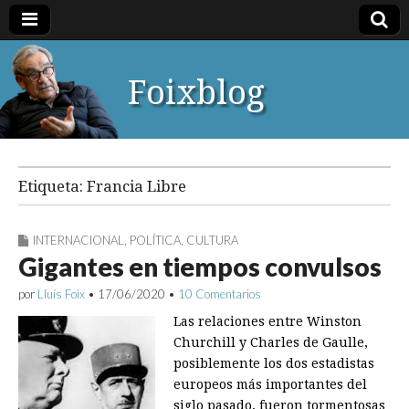
Foixblog
Etiqueta:
Francia Libre
INTERNACIONAL
,
POLÍTICA
,
CULTURA
Gigantes en tiempos convulsos
por
Lluís Foix
•
17/06/2020
•
10 Comentarios
Las relaciones entre Winston
Churchill y Charles de Gaulle,
posiblemente los dos estadistas
europeos más importantes del
siglo pasado, fueron tormentosas