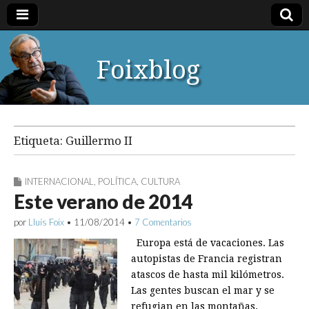
Foixblog
Etiqueta:
Guillermo II
INTERNACIONAL
,
POLÍTICA
,
CULTURA
Este verano de 2014
por
Lluís Foix
•
11/08/2014
•
7 Comentarios
Europa está de vacaciones. Las
autopistas de Francia registran
atascos de hasta mil kilómetros.
Las gentes buscan el mar y se
refugian en las montañas.