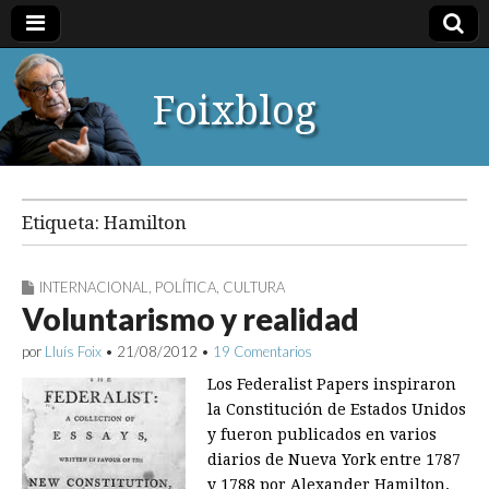
Foixblog
Etiqueta:
Hamilton
INTERNACIONAL
,
POLÍTICA
,
CULTURA
Voluntarismo y realidad
por
Lluís Foix
•
21/08/2012
•
19 Comentarios
Los Federalist Papers inspiraron
la Constitución de Estados Unidos
y fueron publicados en varios
diarios de Nueva York entre 1787
y 1788 por Alexander Hamilton,