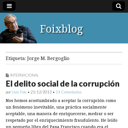
Foixblog
Etiqueta:
Jorge M. Bergoglio
INTERNACIONAL
El delito social de la corrupción
por
Lluís Foix
•
21/12/2013
•
14 Comentarios
Nos hemos acostumbrado a aceptar la corrupción como
un fenómeno inevitable, una práctica socialmente
aceptable, una manera de enriquecerse, medrar o ser
respetado por el enriquecimiento fraudulento. He leído
un pequeño libro del Papa Francisco cuando era el