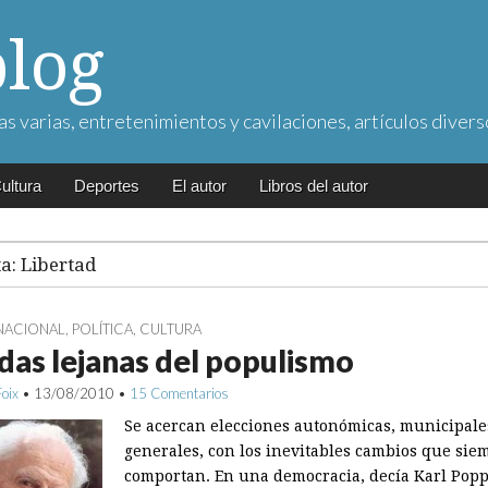
blog
as varias, entretenimientos y cavilaciones, artículos divers
ultura
Deportes
El autor
Libros del autor
ta:
Libertad
NACIONAL
,
POLÍTICA
,
CULTURA
das lejanas del populismo
Foix
•
13/08/2010
•
15 Comentarios
Se acercan elecciones autonómicas, municipale
generales, con los inevitables cambios que sie
comportan. En una democracia, decía Karl Popp