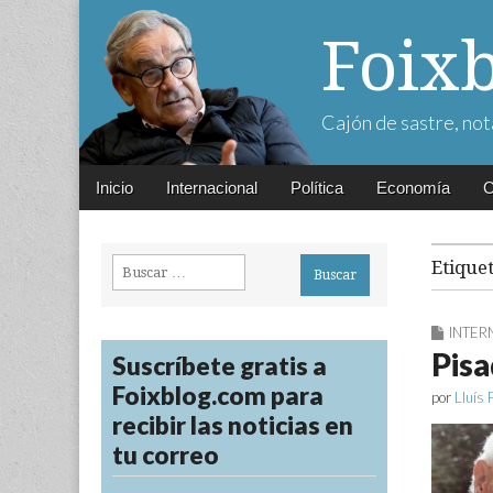
Foix
Cajón de sastre, not
Main
Skip
Inicio
Internacional
Política
Economía
C
menu
to
content
Buscar:
Etique
INTER
Pisa
Suscríbete gratis a
Foixblog.com para
por
Lluís 
recibir las noticias en
tu correo