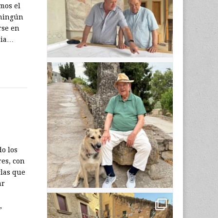
mos el
 ningún
rse en
cia…
o los
res, con
glas que
ar
,