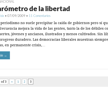
NACIONAL
arómetro de la libertad
Foix
•
07/09/2009
•
11 Comentarios
 periodismo no suele precipitar la caída de gobiernos pero sí q
ecuencia mejora la vida de las gentes, tanto la de los débiles c
uertes, jóvenes y ancianos, ilustrados y menos cultivados. Sin li
progreso duradero. Las democracias liberales muestran siempre
as, en permanente crisis,…
ás →
 of 3
«
1
2
3