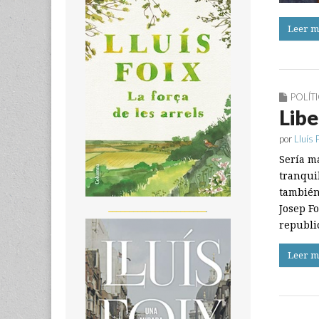
Leer m
POLÍT
Libe
por
Lluís 
Sería má
tranqui
también
_______________________
Josep Fo
republi
Leer m