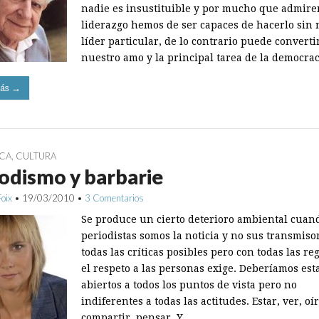
nadie es insustituible y por mucho que admire
liderazgo hemos de ser capaces de hacerlo sin
líder particular, de lo contrario puede converti
nuestro amo y la principal tarea de la democra
ás →
ICA
,
CULTURA
odismo y barbarie
Foix
•
19/03/2010
•
3 Comentarios
Se produce un cierto deterioro ambiental cuand
periodistas somos la noticia y no sus transmiso
todas las críticas posibles pero con todas las re
el respeto a las personas exige. Deberíamos est
abiertos a todos los puntos de vista pero no
indiferentes a todas las actitudes. Estar, ver, oír
compartir, pensar. Y…