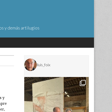
os y demás artilugios
lluis_foix
s y
mpre
er,