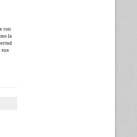
ue con
omo la
bertad
 sus