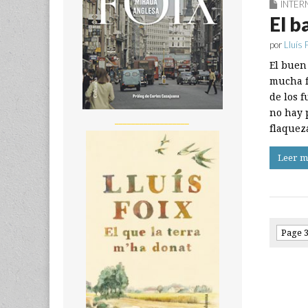
INTER
El b
por
Lluís 
El buen
mucha fr
de los f
no hay 
__________________
flaquez
Leer m
Page 3