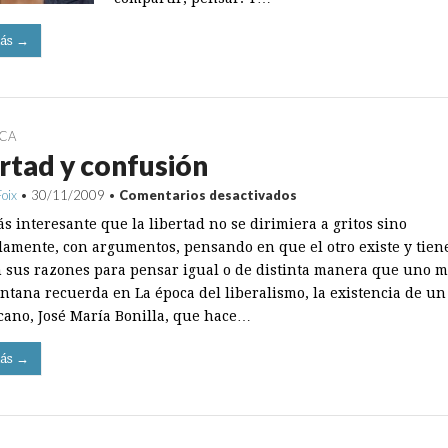
ás →
ICA
rtad y confusión
en
Foix
•
30/11/2009
•
Comentarios desactivados
Libertad
s interesante que la libertad no se dirimiera a gritos sino
y
confusión
lamente, con argumentos, pensando en que el otro existe y tien
 sus razones para pensar igual o de distinta manera que uno m
ntana recuerda en La época del liberalismo, la existencia de un 
cano, José María Bonilla, que hace…
ás →