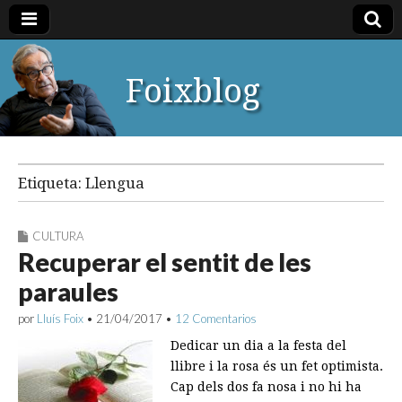
Foixblog
Etiqueta:
Llengua
CULTURA
Recuperar el sentit de les
paraules
por
Lluís Foix
•
21/04/2017
•
12 Comentarios
Dedicar un dia a la festa del
llibre i la rosa és un fet optimista.
Cap dels dos fa nosa i no hi ha