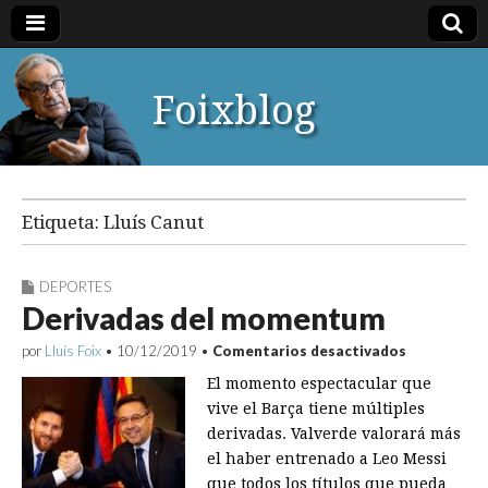
Foixblog
Etiqueta:
Lluís Canut
DEPORTES
Derivadas del momentum
en
por
Lluís Foix
•
10/12/2019
•
Comentarios desactivados
Derivadas
El momento espectacular que
del
momentum
vive el Barça tiene múltiples
derivadas. Valverde valorará más
el haber entrenado a Leo Messi
que todos los títulos que pueda