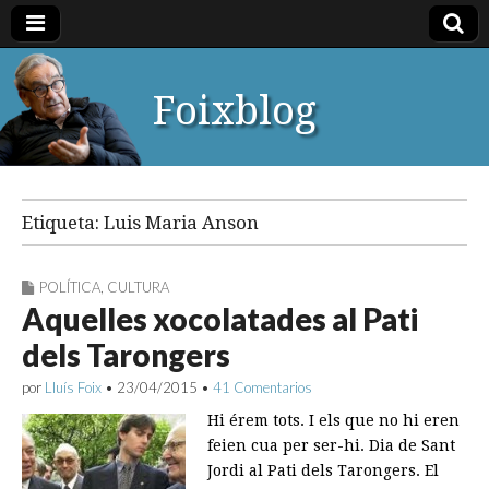
Foixblog
Etiqueta:
Luis Maria Anson
POLÍTICA
,
CULTURA
Aquelles xocolatades al Pati
dels Tarongers
por
Lluís Foix
•
23/04/2015
•
41 Comentarios
Hi érem tots. I els que no hi eren
feien cua per ser-hi. Dia de Sant
Jordi al Pati dels Tarongers. El