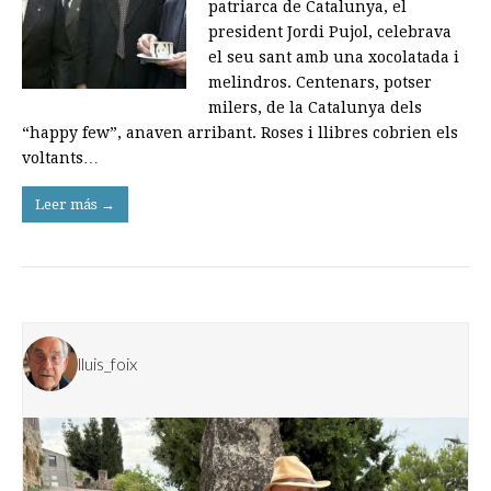
patriarca de Catalunya, el
president Jordi Pujol, celebrava
el seu sant amb una xocolatada i
melindros. Centenars, potser
milers, de la Catalunya dels
“happy few”, anaven arribant. Roses i llibres cobrien els
voltants…
Leer más →
lluis_foix