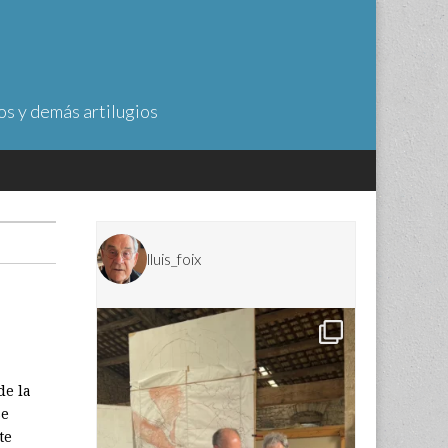
os y demás artilugios
lluis_foix
de la
Se
te