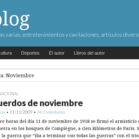
blog
as varias, entretenimientos y cavilaciones, artículos divers
ultura
Deportes
El autor
Libros del autor
ta:
Noviembre
NACIONAL
uerdos de noviembre
Foix
•
11/11/2009
•
36 Comentarios
ce horas del día 11 de noviembre de 1918 se firmó el armisticio 
erra en los bosques de Compiègne, a cien kilómetros de París. 
la guerra que “iba a terminar con todas las guerras” con el tris