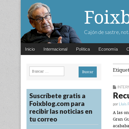
Foix
Cajón de sastre, not
Main
Skip
Inicio
Internacional
Política
Economía
C
menu
to
content
Buscar:
Etique
INTER
Rec
Suscríbete gratis a
Foixblog.com para
por
Lluís 
recibir las noticias en
A las on
tu correo
Gran Gu
acababa 