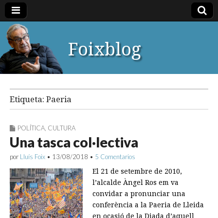
Foixblog
Etiqueta:
Paeria
POLÍTICA
,
CULTURA
Una tasca col·lectiva
por
Lluís Foix
•
13/08/2018
•
5 Comentarios
El 21 de setembre de 2010,
l’alcalde Àngel Ros em va
convidar a pronunciar una
conferència a la Paeria de Lleida
en ocasió de la Diada d’aquell