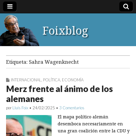
Foixblog
Etiqueta:
Sahra Wagenknecht
INTERNACIONAL
,
POLÍTICA
,
ECONOMÍA
Merz frente al ánimo de los
alemanes
por
Lluís Foix
•
24/02/2025
•
3 Comentarios
El mapa político alemán
desemboca necesariamente en
una gran coalición entre la CDU y