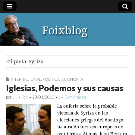
Foixblog
Etiqueta:
Syriza
INTERNACIONAL
,
POLÍTICA
,
ECONOMÍA
Iglesias, Podemos y sus causas
por
Lluís Foix
•
23/01/2015
•
14 Comentarios
La euforia sobre la probable
victoria de Syriza en las
elecciones griegas del domingo
ha atraído fuerzas europeas de
izquierda a Atenas. Joan Herrera