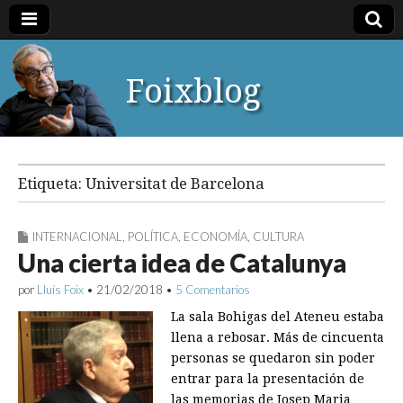
Foixblog
Etiqueta:
Universitat de Barcelona
INTERNACIONAL
,
POLÍTICA
,
ECONOMÍA
,
CULTURA
Una cierta idea de Catalunya
por
Lluís Foix
•
21/02/2018
•
5 Comentarios
La sala Bohigas del Ateneu estaba
llena a rebosar. Más de cincuenta
personas se quedaron sin poder
entrar para la presentación de
las memorias de Josep Maria