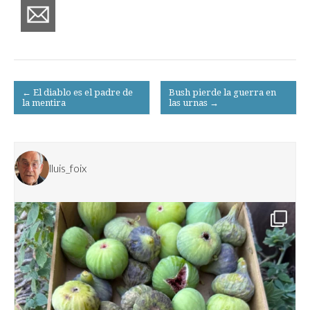
Post
← El diablo es el padre de
Bush pierde la guerra en
la mentira
las urnas →
navigation
lluis_foix