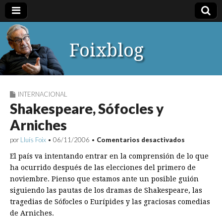
Foixblog
INTERNACIONAL
Shakespeare, Sófocles y
Arniches
en
por
Lluís Foix
•
06/11/2006
•
Comentarios desactivados
Shakespear
Sófocles
El país va intentando entrar en la comprensión de lo que
y
ha ocurrido después de las elecciones del primero de
Arniches
noviembre. Pienso que estamos ante un posible guión
siguiendo las pautas de los dramas de Shakespeare, las
tragedias de Sófocles o Eurípides y las graciosas comedias
de Arniches.