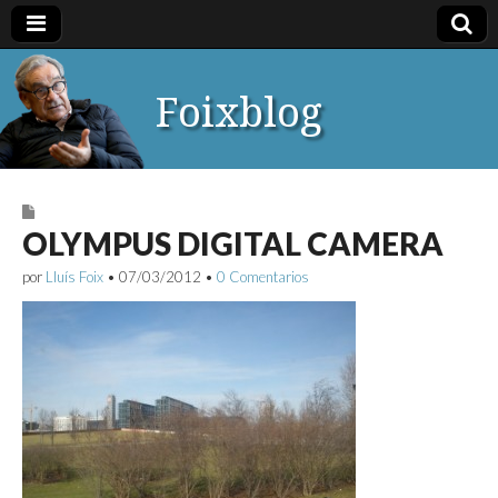
Foixblog
OLYMPUS DIGITAL CAMERA
por
Lluís Foix
•
07/03/2012
•
0 Comentarios