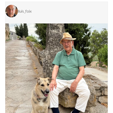
lluis_foix