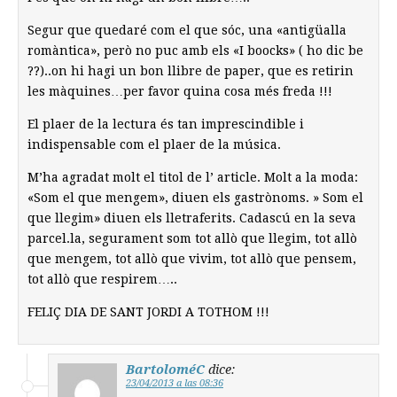
Segur que quedaré com el que sóc, una «antigüalla
romàntica», però no puc amb els «I boocks» ( ho dic be
??)..on hi hagi un bon llibre de paper, que es retirin
les màquines…per favor quina cosa més freda !!!
El plaer de la lectura és tan imprescindible i
indispensable com el plaer de la música.
M’ha agradat molt el titol de l’ article. Molt a la moda:
«Som el que mengem», diuen els gastrònoms. » Som el
que llegim» diuen els lletraferits. Cadascú en la seva
parcel.la, segurament som tot allò que llegim, tot allò
que mengem, tot allò que vivim, tot allò que pensem,
tot allò que respirem…..
FELIÇ DIA DE SANT JORDI A TOTHOM !!!
BartoloméC
dice:
23/04/2013 a las 08:36