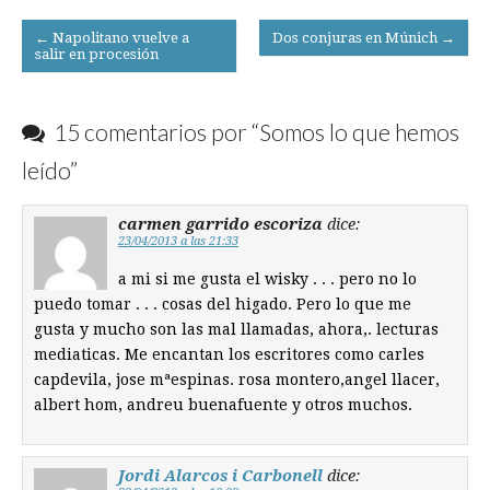
Post
← Napolitano vuelve a
Dos conjuras en Múnich →
salir en procesión
navigation
15 comentarios por “
Somos lo que hemos
leído
”
carmen garrido escoriza
dice:
23/04/2013 a las 21:33
a mi si me gusta el wisky . . . pero no lo
puedo tomar . . . cosas del higado. Pero lo que me
gusta y mucho son las mal llamadas, ahora,. lecturas
mediaticas. Me encantan los escritores como carles
capdevila, jose mªespinas. rosa montero,angel llacer,
albert hom, andreu buenafuente y otros muchos.
Jordi Alarcos i Carbonell
dice: