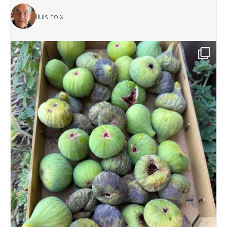
lluis_foix