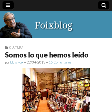
Foixblog
CULTURA
Somos lo que hemos leído
por
Lluís Foix
•
22/04/2013
•
15 Comentarios