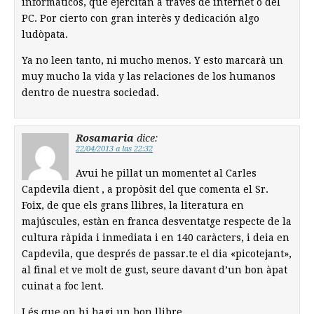
informáticos, que ejercitan a traves de internet ó del
PC. Por cierto con gran interès y dedicación algo
ludòpata.
Ya no leen tanto, ni mucho menos. Y esto marcarà un
muy mucho la vida y las relaciones de los humanos
dentro de nuestra sociedad.
Rosamaria
dice:
22/04/2013 a las 22:32
Avui he pillat un momentet al Carles
Capdevila dient , a propòsit del que comenta el Sr.
Foix, de que els grans llibres, la literatura en
majúscules, estàn en franca desventatge respecte de la
cultura ràpida i inmediata i en 140 caràcters, i deia en
Capdevila, que després de passar.te el dia «picotejant»,
al final et ve molt de gust, seure davant d’un bon àpat
cuinat a foc lent.
I és que on hi hagi un bon llibre…..