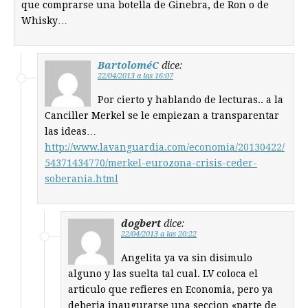
que comprarse una botella de Ginebra, de Ron o de
Whisky…
BartoloméC
dice:
22/04/2013 a las 16:07
Por cierto y hablando de lecturas.. a la
Canciller Merkel se le empiezan a transparentar
las ideas…
http://www.lavanguardia.com/economia/20130422/
54371434770/merkel-eurozona-crisis-ceder-
soberania.html
dogbert
dice:
22/04/2013 a las 20:22
Angelita ya va sin disimulo
alguno y las suelta tal cual. LV coloca el
articulo que refieres en Economia, pero ya
deberia inaugurarse una seccion «parte de