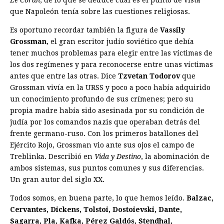
Le Coran
, de lo que se deduce cuál es el punto de vista
que Napoleón tenía sobre las cuestiones religiosas.
Es oportuno recordar también la figura de
Vassily
Grossman
, el gran escritor judío soviético que debía
tener muchos problemas para elegir entre las víctimas de
los dos regímenes y para reconocerse entre unas víctimas
antes que entre las otras. Dice
Tzvetan Todorov
que
Grossman vivía en la URSS y poco a poco había adquirido
un conocimiento profundo de sus crímenes; pero su
propia madre había sido asesinada por su condición de
judía por los comandos nazis que operaban detrás del
frente germano-ruso. Con los primeros batallones del
Ejército Rojo, Grossman vio ante sus ojos el campo de
Treblinka. Describió en
Vida y Destino
, la abominación de
ambos sistemas, sus puntos comunes y sus diferencias.
Un gran autor del siglo XX.
Todos somos, en buena parte, lo que hemos leído.
Balzac,
Cervantes, Dickens, Tolstoi, Dostoievski, Dante,
Sagarra, Pla, Kafka, Pérez Galdós, Stendhal,