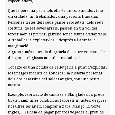
especuladors,…
Que la persona per a tots ells és un consumidor, i no
un ciutadà, un treballador, una persona humana.
Persones tretes dels seus països i societats, dels seus
costums, de les seves arrels, passen en un vol del
tercer món al primer, gairebé sense temps d’adaptació.
A treballar ia explotar-los, i després a l’atur ia la
marginació.
Alguns a més tenen la desgràcia de caure en mans de
dirigents religiosos musulmans radicals.
Tot això és una bomba de rellotgeria a punt d’explotar,
les imatges recents de Londres i la història personal
dels dos assassins del soldat anglès, són una petita
mostra.
Exemple: fabricació de camises a Blangladesh a preus
tirats i amb unes condicions laborals injustes, després
nosaltres les anem comprar a Zara, Mango, El Corte
Inglés,… i l’hem de pagar per tres vegades el preu de