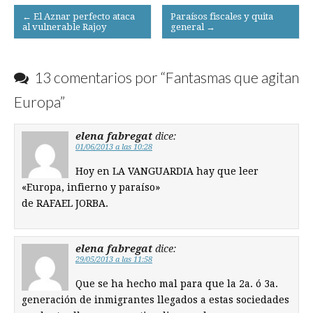
Post
← El Aznar perfecto ataca
Paraísos fiscales y quita
al vulnerable Rajoy
general →
navigation
13 comentarios por “
Fantasmas que agitan
Europa
”
elena fabregat
dice:
01/06/2013 a las 10:28
Hoy en LA VANGUARDIA hay que leer
«Europa, infierno y paraíso»
de RAFAEL JORBA.
elena fabregat
dice:
29/05/2013 a las 11:58
Que se ha hecho mal para que la 2a. ó 3a.
generación de inmigrantes llegados a estas sociedades