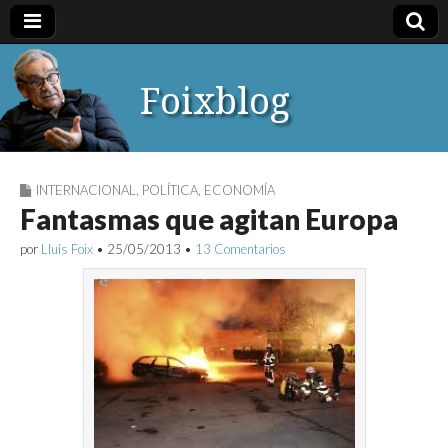
Foixblog
INTERNACIONAL
,
POLÍTICA
,
ECONOMÍA
Fantasmas que agitan Europa
por
Lluís Foix
•
25/05/2013
•
13 Comentarios