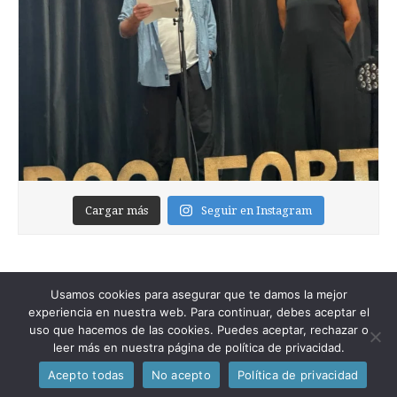
Cargar más
Seguir en Instagram
Usamos cookies para asegurar que te damos la mejor
experiencia en nuestra web. Para continuar, debes aceptar el
uso que hacemos de las cookies. Puedes aceptar, rechazar o
leer más en nuestra página de política de privacidad.
Copyright © 2026
Foixblog
. All Rights Reserved.
Acepto todas
No acepto
Política de privacidad
The Magazine Premium Theme by
bavotasan.com
.