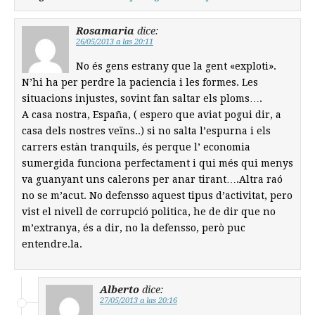
Rosamaria
dice:
26/05/2013 a las 20:11
No és gens estrany que la gent «exploti».
N’hi ha per perdre la paciencia i les formes. Les
situacions injustes, sovint fan saltar els ploms….
A casa nostra, España, ( espero que aviat pogui dir, a
casa dels nostres veïns..) si no salta l’espurna i els
carrers estàn tranquils, és perque l’ economia
sumergida funciona perfectament i qui més qui menys
va guanyant uns calerons per anar tirant….Altra raó
no se m’acut. No defensso aquest tipus d’activitat, pero
vist el nivell de corrupció politica, he de dir que no
m’extranya, és a dir, no la defensso, però puc
entendre.la.
Alberto
dice:
27/05/2013 a las 20:16