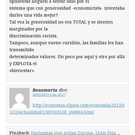
opulentas lleguen a sentir odio por el
sistema que con generosidad -economicista- intentaba
darles una vida mejor?
Tal vez la generosidad no era TOTAL y se sienten
marginados por la
discriminación racista.
Tampoco, aunque suene cursilón, las familias les han
transmitido
determinados valores. Un poco por aquí y otro por allá
y EXPLOTA el
«bienestar».
Rosamaria
dice:
26/05/2013 a las 20:27
http://economia.elpais.com/economia/2013/0
5/25/actualidad/1369503158_204064.html
Pingback:
Fantasmas que agitan Europa, Lluís Foix ...