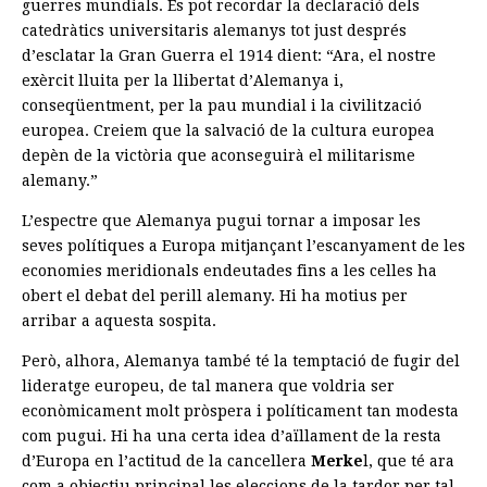
guerres mundials. Es pot recordar la declaració dels
catedràtics universitaris alemanys tot just després
d’esclatar la Gran Guerra el 1914 dient: “Ara, el nostre
exèrcit lluita per la llibertat d’Alemanya i,
conseqüentment, per la pau mundial i la civilització
europea. Creiem que la salvació de la cultura europea
depèn de la victòria que aconseguirà el militarisme
alemany.”
L’espectre que Alemanya pugui tornar a imposar les
seves polítiques a Europa mitjançant l’escanyament de les
economies meridionals endeutades fins a les celles ha
obert el debat del perill alemany. Hi ha motius per
arribar a aquesta sospita.
Però, alhora, Alemanya també té la temptació de fugir del
lideratge europeu, de tal manera que voldria ser
econòmicament molt pròspera i políticament tan modesta
com pugui. Hi ha una certa idea d’aïllament de la resta
d’Europa en l’actitud de la cancellera
Merke
l, que té ara
com a objectiu principal les eleccions de la tardor per tal