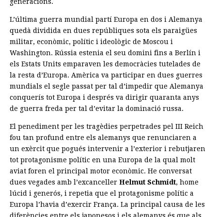
generacions.
L’última guerra mundial partí Europa en dos i Alemanya
quedà dividida en dues repúbliques sota els paraigües
militar, econòmic, polític i ideològic de Moscou i
Washington. Rússia estenia el seu domini fins a Berlín i
els Estats Units emparaven les democràcies tutelades de
la resta d’Europa. Amèrica va participar en dues guerres
mundials el segle passat per tal d’impedir que Alemanya
conquerís tot Europa i després va dirigir quaranta anys
de guerra freda per tal d’evitar la dominació russa.
El penediment per les tragèdies perpetrades pel III Reich
fou tan profund entre els alemanys que renunciaren a
un exèrcit que pogués intervenir a l’exterior i rebutjaren
tot protagonisme polític en una Europa de la qual molt
aviat foren el principal motor econòmic. He conversat
dues vegades amb l’excanceller
Helmut Schmidt
, home
lúcid i generós, i repetia que el protagonisme polític a
Europa l’havia d’exercir França. La principal causa de les
diferències entre els japonesos i els alemanys és que als