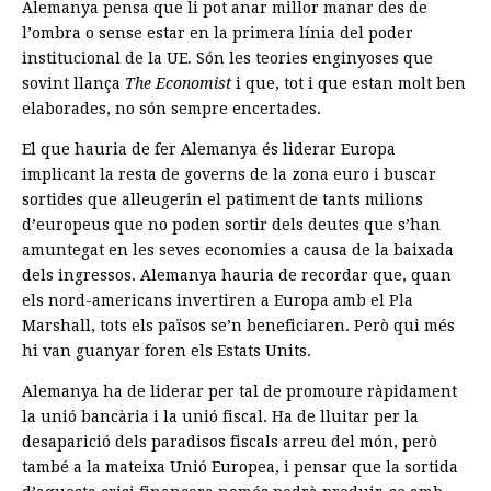
Alemanya pensa que li pot anar millor manar des de
l’ombra o sense estar en la primera línia del poder
institucional de la UE. Són les teories enginyoses que
sovint llança
The Economist
i que, tot i que estan molt ben
elaborades, no són sempre encertades.
El que hauria de fer Alemanya és liderar Europa
implicant la resta de governs de la zona euro i buscar
sortides que alleugerin el patiment de tants milions
d’europeus que no poden sortir dels deutes que s’han
amuntegat en les seves economies a causa de la baixada
dels ingressos. Alemanya hauria de recordar que, quan
els nord-americans invertiren a Europa amb el Pla
Marshall, tots els països se’n beneficiaren. Però qui més
hi van guanyar foren els Estats Units.
Alemanya ha de liderar per tal de promoure ràpidament
la unió bancària i la unió fiscal. Ha de lluitar per la
desaparició dels paradisos fiscals arreu del món, però
també a la mateixa Unió Europea, i pensar que la sortida