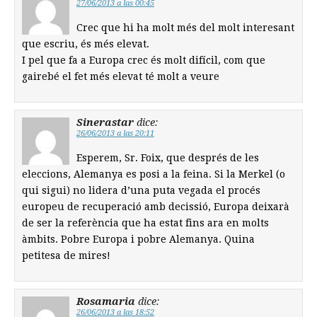
27/06/2013 a las 00:45
Crec que hi ha molt més del molt interesant
que escriu, és més elevat.
I pel que fa a Europa crec és molt difícil, com que
gairebé el fet més elevat té molt a veure
Sinerastar
dice:
26/06/2013 a las 20:11
Esperem, Sr. Foix, que després de les
eleccions, Alemanya es posi a la feina. Si la Merkel (o
qui sigui) no lidera d’una puta vegada el procés
europeu de recuperació amb decissió, Europa deixarà
de ser la referència que ha estat fins ara en molts
àmbits. Pobre Europa i pobre Alemanya. Quina
petitesa de mires!
Rosamaria
dice:
26/06/2013 a las 18:52