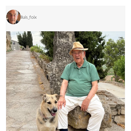
lluis_foix