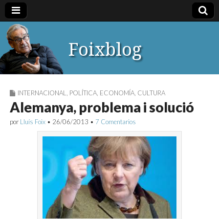
Foixblog
INTERNACIONAL
,
POLÍTICA
,
ECONOMÍA
,
CULTURA
Alemanya, problema i solució
por
Lluís Foix
•
26/06/2013
•
7 Comentarios