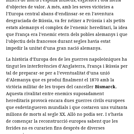
milers de morts i espolià museus, esglésies i tota mena
d’objectes de valor. A més, amb les seves victòries a
l’Europa central abans d’endinsar-se en l’aventura
desgraciada de Rússia, va fer néixer a Prússia i als petits
estats alemanys el complex de l’enemic hereditari, la idea
que França era l’enemic etern dels pobles alemanys i que
l’objectiu dels francesos durant segles havia estat
impedir la unitat d’una gran nació alemanya.
La història d’Europa des de les guerres napoleòniques ha
tingut les interferències d’Anglaterra, França i Rússia per
tal de preparar-se per a l’eventualitat d’una unió
d’Alemanya que es produí finalment el 1870 amb la
victòria militar de les tropes del canceller
Bismarck.
Aquesta rivalitat entre enemics suposadament
hereditaris provocà encara dues guerres civils europees
que esdevingueren mundials i que costaren uns vuitanta
milions de morts al segle XX. Allò no podia ser. I s’havia
de començar la reconstrucció europea sabent que les
ferides no es curarien fins després de diverses