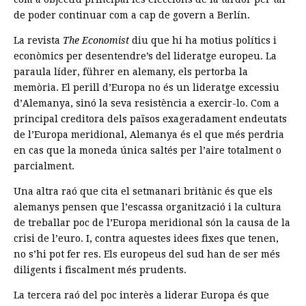
de poder continuar com a cap de govern a Berlín.
La revista
The Economist
diu que hi ha motius polítics i
econòmics per desentendre’s del lideratge europeu. La
paraula líder, führer en alemany, els pertorba la
memòria. El perill d’Europa no és un lideratge excessiu
d’Alemanya, sinó la seva resistència a exercir-lo. Com a
principal creditora dels països exageradament endeutats
de l’Europa meridional, Alemanya és el que més perdria
en cas que la moneda única saltés per l’aire totalment o
parcialment.
Una altra raó que cita el setmanari britànic és que els
alemanys pensen que l’escassa organització i la cultura
de treballar poc de l’Europa meridional són la causa de la
crisi de l’euro. I, contra aquestes idees fixes que tenen,
no s’hi pot fer res. Els europeus del sud han de ser més
diligents i fiscalment més prudents.
La tercera raó del poc interès a liderar Europa és que