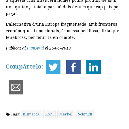
d’aquesta crisi financera només podrà produir-se amb
una quitança total o parcial dels deutes que cap país pot
pagar.
L’alternativa d’una Europa fragmentada, amb fronteres
econòmiques i emocionals, és massa perillosa, diria que
tenebrosa, per tenir-la en compte.
Publicat al
PuntAvui
el 26-06–2013
Compártelo:
Tags:
Bismarck
Kohl
Merkel
Schmidt