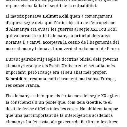
nipons els ha faltat el sentit de la culpabilitat.
El mateix pensava
Helmut Kohl
quan a començament
d’aquest segle deia que l’únic objectiu de l’europeisme
d’Alemanya era evitar les guerres al segle XXI. Fou Kohl
qui va forçar la unitat alemanya a principi dels anys
noranta i, a canvi, acceptava la cessió de l’hegemonia del
marc alemany i donava llum verd al naixement de l’euro.
Durant gairebé mig segle la doctrina oficial dels governs
alemanys era que els Estats Units eren el seu aliat més
important, però França era el seu aliat més proper.
Schmidt
ho resumia molt clarament: mai sense Europa,
res sense França.
Els alemanys saben que els fantasmes del segle XX agiten
la consciència d’un poble que, com deia
Goethe
, té el
destí de fer-se difícils totes les coses. No oblidem tampoc
que una part important de la intel·ligència acadèmica
alemanya ha fet costat als governs de Berlín en les dues