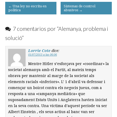
Post
← Una ley no escrita en
Sistemas de control
política
abusivos →
navigation
7 comentarios por “
Alemanya, problema i
solució
”
Lorrie Cote
dice:
01/07/2013 a las 06:06
Mentre Hitler s’esforçava per «coordinar» la
societat alemanya amb el Partit, al mateix temps
obrava per mantenir al marge de la societat als
elements racials «inferiors». L’ 1 d’abril va defensar i
començar un boicot contra els negocis jueus, com a
resposta a una «campanya mediàtica» que
suposadament Estats Units i Anglaterra havien iniciat
en la seva contra. Una víctima d’aquest període va ser
Albert Einstein , els seus actius al banc van ser