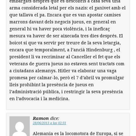
embargats després que es descobrís a casa seva una
arma considerada letal per els nazis: el ganivet amb el
que tallava el pa. Encara que es van apostar camises
marrons davant dels negocis jueus, en general en
general hi va haver poca violència, i la ineficaç
mesura va haver de ser aixecada tres dies després. El
boicot sí que va servir per treure de la seva letargia,
encara que temporalment, a l’ancià Hindenburg , el
president li va recriminar al Canceller el fet que els
veterans de guerra jueus no estaven sent tractats com
a ciutadans alemanys. Hitler va elaborar una vaga
promesa per calmar-lo, però el 7 d’abril va promulgar
lleis prohibint la presència de jueus en
l’administració pública, i restringir la seva presència
en l’advocacia i la medicina.
Ramon
dice:
28/06/2013 a las 02:31
Alemania es la locomotora de Europa, si se