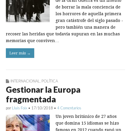
de la Gran Guerra es un intento
de borrar la mala conciencia de
los horrores de aquella primera
gran catástrofe del siglo pasado ­
pero también una manera de
recoser las ­heridas que todavía supuran en las muchas
me­morias que conviven…
Leer más →
INTERNACIONAL
,
POLÍTICA
Gestionar la Europa
fragmentada
por
Lluís Foix
•
17/10/2018
•
4 Comentarios
Un joven británico de 27 años
que domina 15 idiomas se hizo
famoso en 2012 cuando ganó un