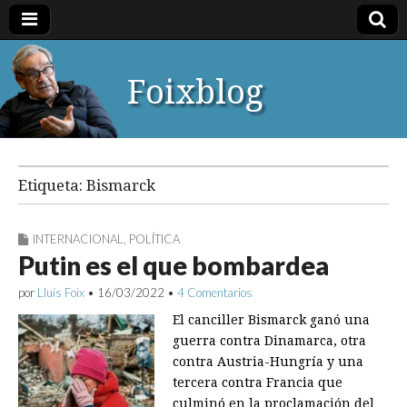
Foixblog
Etiqueta:
Bismarck
INTERNACIONAL
,
POLÍTICA
Putin es el que bombardea
por
Lluís Foix
•
16/03/2022
•
4 Comentarios
El canciller Bismarck ganó una
guerra contra Dinamarca, otra
contra Austria-Hungría y una
tercera contra Francia que
culminó en la proclamación del