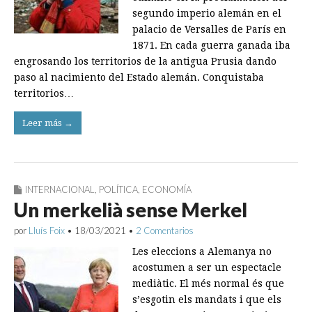
segundo imperio alemán en el
palacio de Versalles de París en
1871. En cada guerra ganada iba
engrosando los territorios de la antigua Prusia dando
paso al nacimiento del Estado alemán. Conquistaba
territorios…
Leer más →
INTERNACIONAL
,
POLÍTICA
,
ECONOMÍA
Un merkelià sense Merkel
por
Lluís Foix
•
18/03/2021
•
2 Comentarios
Les eleccions a Alemanya no
acostumen a ser un espectacle
mediàtic. El més normal és que
s’esgotin els mandats i que els