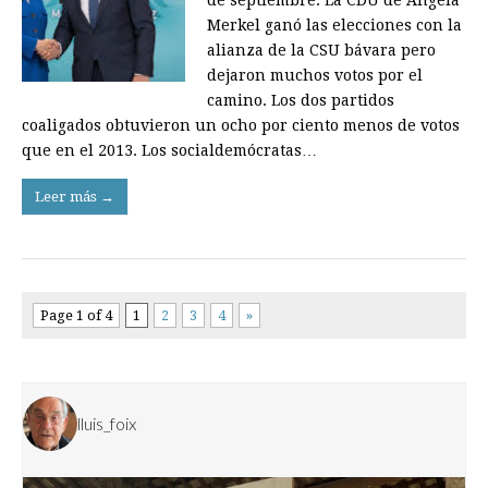
Merkel ganó las elecciones con la
alianza de la CSU bávara pero
dejaron muchos votos por el
camino. Los dos partidos
coaligados obtuvieron un ocho por ciento menos de votos
que en el 2013. Los socialdemócratas…
Leer más →
Page 1 of 4
1
2
3
4
»
lluis_foix