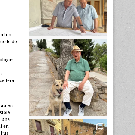
ent en
ríode de
ologies
n
cellera
 rau en
sible
s una
ui en
l’ús