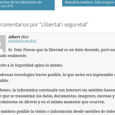
erdos de los disturbios de
Mandela, matiner, feia sempre e
 en 1976
on
comentarios por “
Llibertat i seguretat
”
Albert
dice:
09/12/2013 a las 08:55
Sr. Foix: Pienso que la libertad es un bién deseado, però n
zado realmente.
nto a la Seguridad opino lo mismo.
dernas tecnologies hacen posible, lo que antes era inpensable 
ible.
dware, la informàtica convinada con Internet via satelites hace
e que se transmitan los datos, documentos, imagenes, escenas y
cimientos en directo y en el mismo momento que ocurren.
tambien posible la visión e información desde satelites de todo