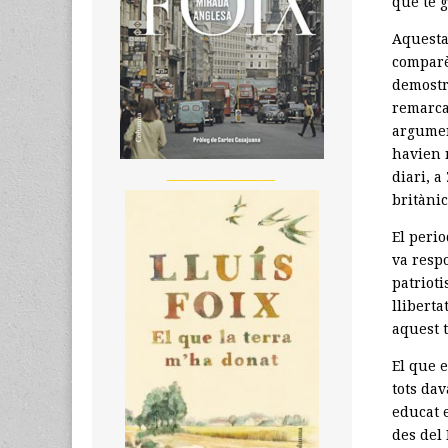
que té g
Aquesta
comparè
demostra
remarca
argumen
havien n
__________________
diari, a
britànic
El perio
va respo
patrioti
lliberta
aquest 
El que 
tots da
educat 
des del