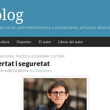
blog
as varias, entretenimientos y cavilaciones, artículos divers
ultura
Deportes
El autor
Libros del autor
NACIONAL
,
POLÍTICA
,
ECONOMÍA
,
CULTURA
ertat i seguretat
Foix
•
08/12/2013
•
10 Comentarios