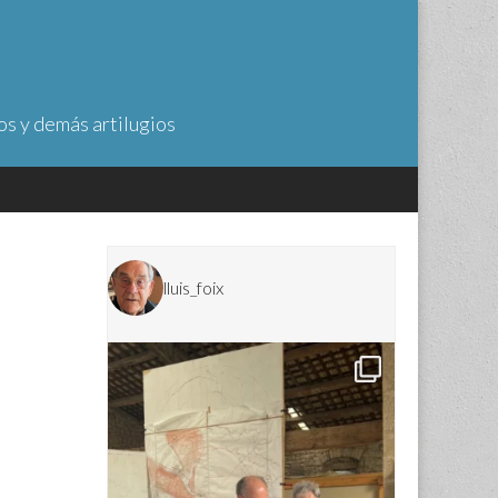
os y demás artilugios
lluis_foix