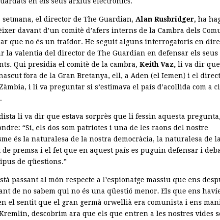
uardats en els seus arxius electrònics.
 setmana, el director de The Guardian,
Alan Rusbridger,
ha hag
ixer davant d’un comitè d’afers interns de la Cambra dels Com
r que no és un traïdor. He seguit alguns interrogatoris en direc
r la valentia del director de The Guardian en defensar els seus
ts. Qui presidia el comitè de la cambra,
Keith
Vaz,
li va dir que
ascut fora de la Gran Bretanya, ell, a Aden (el Iemen) i el direc
 Zàmbia, i li va preguntar si s’estimava el país d’acollida com a c
.
dista li va dir que estava sorprès que li fessin aquesta pregunta,
ndre: “Sí, els dos som patriotes i una de les raons del nostre
sme és la naturalesa de la nostra democràcia, la naturalesa de l
t de premsa i el fet que en aquest país es puguin defensar i deb
tipus de qüestions.”
està passant al món respecte a l’espionatge massiu que ens desp
vant de no sabem qui no és una qüestió menor. Els que ens hav
en el sentit que el gran germà orwellià era comunista i ens ma
 Kremlin, descobrim ara que els que entren a les nostres vides s