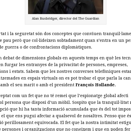
Alan Rusbridger, director del The Guardian
ertat i la seguretat són dos conceptes que conviuen tranquil·lam
e pau però que col·lideixen sobtadament quan s’entra en un pe
 de guerra o de confrontacions diplomàtiques.
n debat de dimensions globals en aquests temps en què les tecn
n furgar les entranyes de la privacitat de persones, empreses,
ions i estats. Sabem que les nostres converses telefòniques esta
zemades en espais virtuals on es pot trobar el que parla la can
amb el seu marit o amb el president
François Hollande.
eptat com un fet que no té remei que l’espionatge global afecti
ol persona que disposi d’un mòbil. Sospito que la tranquil·litat
epció que hi ha tanta informació acumulada que és del tot impos
r el que ens pugui afectar a qualsevol de nosaltres. Penso que é
ó perillosament equivocada. El fet que la nostra intimitat estig
 persones i organitzacions que no coneixem i que en poden fer 