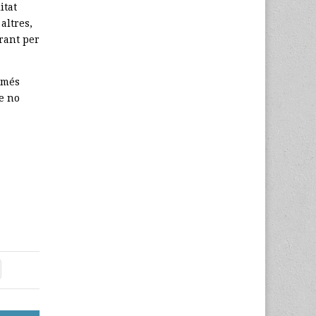
itat
altres,
rant per
 més
e no