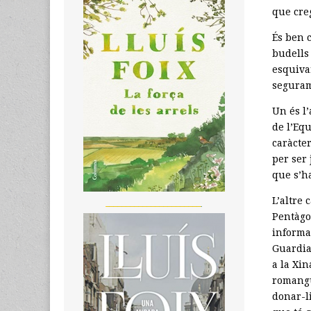
que creg
És ben 
budells
esquivar
seguram
Un és l
de l’Equ
caràcter
per ser 
que s’h
L’altre 
_______________________
Pentàgo
informa
Guardia
a la Xi
romangu
donar-li