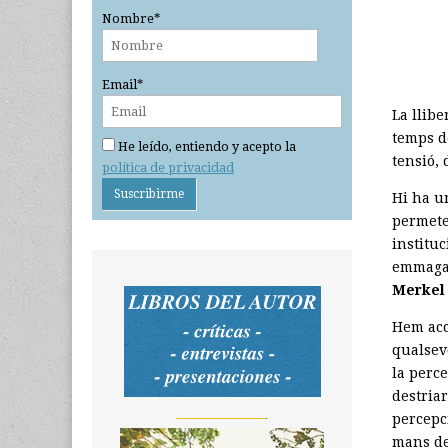
Nombre*
Email*
La llib
temps d
He leído, entiendo y acepto la
tensió,
política de privacidad
Hi ha u
permete
instituc
emmagat
Merkel
Hem acc
qualsev
la perc
destria
_______________
percepci
mans de