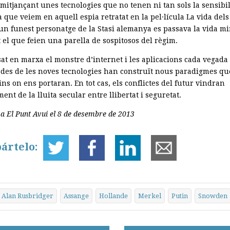
mitjançant unes tecnologies que no tenen ni tan sols la sensibil
que veiem en aquell espia retratat en la pel·lícula La vida dels 
un funest personatge de la Stasi alemanya es passava la vida mi
 el que feien una parella de sospitosos del règim.
sat en marxa el monstre d’internet i les aplicacions cada vegada
cades de les noves tecnologies han construït nous paradigmes qu
ns on ens portaran. En tot cas, els conflictes del futur vindran
ent de la lluita secular entre llibertat i seguretat.
 a El Punt Avui el 8 de desembre de 2013
ártelo:
Alan Rusbridger
Assange
Hollande
Merkel
Putin
Snowden