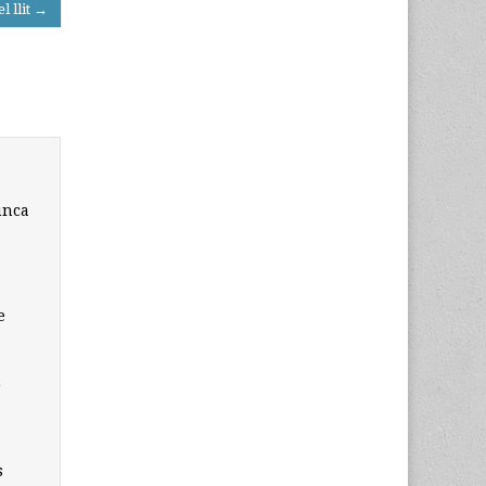
l llit →
unca
e
n
s