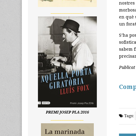
nostres 
morbosa 
__________________
en què 
un forat
S’ha po
sofisti
sabem fi
precisam
Publicat
Comp
PREMI JOSEP PLA 2016
Tags:
__________________