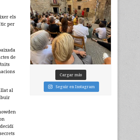
ixer els
tic per
baixada
ictes de
Units
macions
Cargar más
Seguir en Instagram
llat al
ibuir
Snowden
 on
decidí
secrets