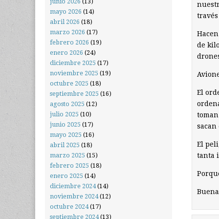
junio 2026
(13)
nuestr
mayo 2026
(14)
través
abril 2026
(18)
marzo 2026
(17)
Hacen 
febrero 2026
(19)
de kil
enero 2026
(24)
drones
diciembre 2025
(17)
noviembre 2025
(19)
Avione
octubre 2025
(18)
El ord
septiembre 2025
(16)
ordena
agosto 2025
(12)
julio 2025
(10)
toman 
junio 2025
(17)
sacan 
mayo 2025
(16)
El pel
abril 2025
(18)
marzo 2025
(15)
tanta 
febrero 2025
(18)
Porque
enero 2025
(14)
diciembre 2024
(14)
Buenas
noviembre 2024
(12)
octubre 2024
(17)
septiembre 2024
(13)