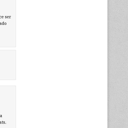
ce ser
tado
ia
ats.