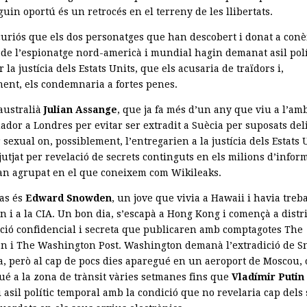
uin oportú és un retrocés en el terreny de les llibertats.
curiós que els dos personatges que han descobert i donat a conè
 de l’espionatge nord-americà i mundial hagin demanat asil polí
 la justícia dels Estats Units, que els acusaria de traïdors i,
ent, els condemnaria a fortes penes.
’australià
Julian Assange
, que ja fa més d’un any que viu a l’am
ador a Londres per evitar ser extradit a Suècia per suposats del
 sexual on, possiblement, l’entregarien a la justícia dels Estats 
jutjat per revelació de secrets continguts en els milions d’infor
an agrupat en el que coneixem com Wikileaks.
cas és
Edward Snowden
, un jove que vivia a Hawaii i havia treba
n i a la CIA. Un bon dia, s’escapà a Hong Kong i començà a distr
ció confidencial i secreta que publicaren amb comptagotes The
n i The Washington Post. Washington demanà l’extradició de 
na, però al cap de pocs dies aparegué en un aeroport de Moscou,
é a la zona de trànsit vàries setmanes fins que
Vladímir Putin
 asil polític temporal amb la condició que no revelaria cap dels 