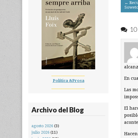
Post
← Recu
Soweto
navigati
10 
alcan
__________________
En cua
Política &Prosa
__________________
Las mo
imposs
Archivo del Blog
El har
posibl
aconte
agosto 2026
(3)
julio 2026
(11)
Hacen 