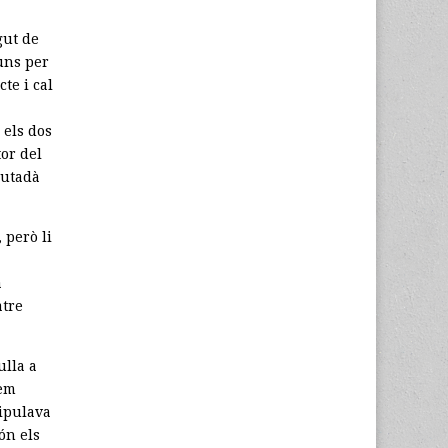
ut de
uns per
te i cal
 els dos
tor del
iutadà
 però li
a
atre
ulla a
íem
nipulava
ón els