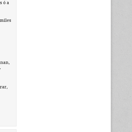
s ó a
 miles
enan,
y
rar,