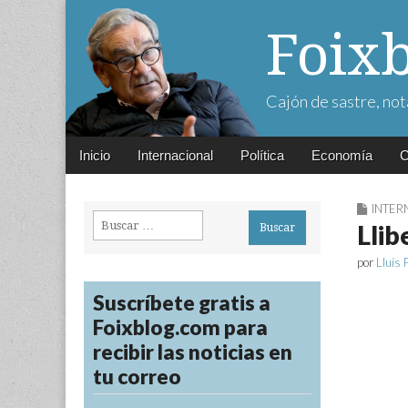
Foix
Cajón de sastre, not
Main
Skip
Inicio
Internacional
Política
Economía
C
menu
to
content
INTER
Buscar:
Llib
por
Lluís 
Suscríbete gratis a
Foixblog.com para
recibir las noticias en
tu correo