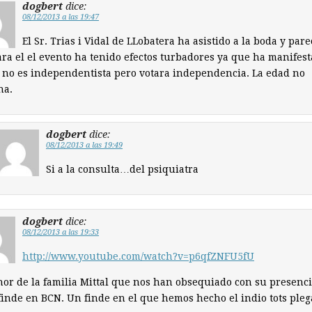
dogbert
dice:
08/12/2013 a las 19:47
El Sr. Trias i Vidal de LLobatera ha asistido a la boda y pare
ra el el evento ha tenido efectos turbadores ya que ha manifes
 no es independentista pero votara independencia. La edad no
na.
dogbert
dice:
08/12/2013 a las 19:49
Si a la consulta…del psiquiatra
dogbert
dice:
08/12/2013 a las 19:33
http://www.youtube.com/watch?v=p6qfZNFU5fU
or de la familia Mittal que nos han obsequiado con su presenc
finde en BCN. Un finde en el que hemos hecho el indio tots pleg