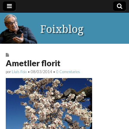
Foixblog
Ametller florit
por
Lluís Foix
•
08/03/2014
•
0 Comentarios