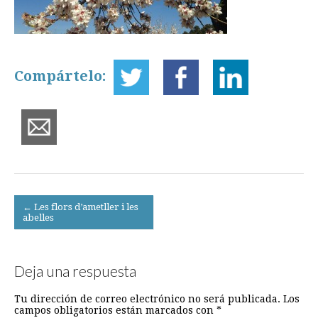
Compártelo:
Post
← Les flors d’ametller i les
abelles
navigation
Deja una respuesta
Tu dirección de correo electrónico no será publicada.
Los
campos obligatorios están marcados con
*