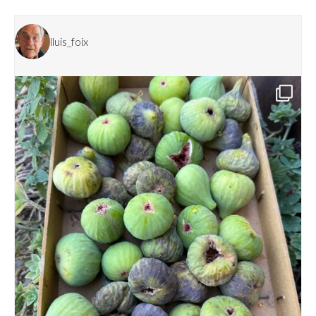
lluis_foix