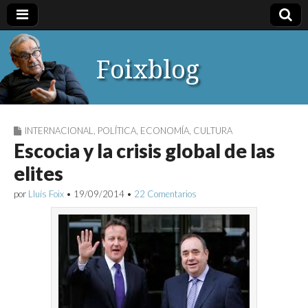
Foixblog
INTERNACIONAL
,
POLÍTICA
,
ECONOMÍA
,
CULTURA
Escocia y la crisis global de las
elites
por
Lluís Foix
•
19/09/2014
•
22 Comentarios