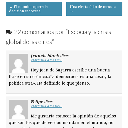
Post
← El mundo espera la
Una cierta falta de mesura
decisión escocesa
→
navigation
22 comentarios por “
Escocia y la crisis
global de las elites
”
francis black
dice:
21/09/2014 a las 11:50
Hoy Joan de Sagarra escribe una buena
frase en su crónica:»La democracia es una cosa y la
política otra». Ha definido lo que pienso.
Felipe
dice:
21/09/2014 a las 10:15
Me gustaría conocer la opinión de aquelos
que son los que de verdad mandan en el mundo, no