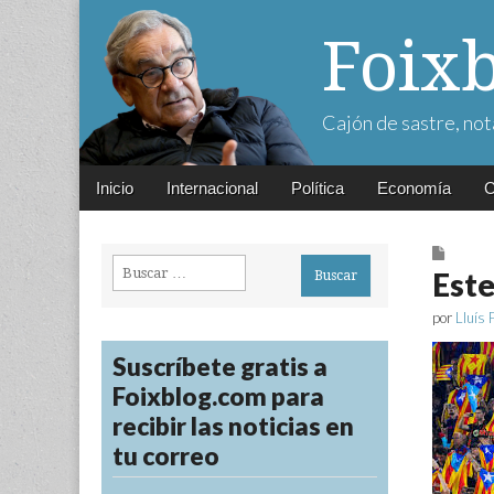
Foix
Cajón de sastre, not
Main
Skip
Inicio
Internacional
Política
Economía
C
menu
to
content
Buscar:
Este
por
Lluís 
Suscríbete gratis a
Foixblog.com para
recibir las noticias en
tu correo