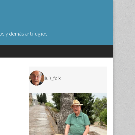
os y demás artilugios
lluis_foix