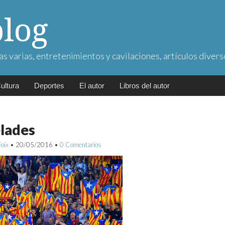
blog
as varias, entretenimientos y cavilaciones, artículos divers
ultura
Deportes
El autor
Libros del autor
lades
Foix
•
20/05/2016
•
0 Comentarios