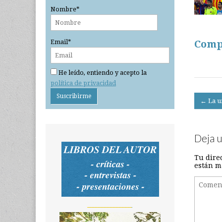
Nombre*
Email*
Comp
He leído, entiendo y acepto la
política de privacidad
Post
← La u
navigati
Deja 
Tu dire
están m
_______________