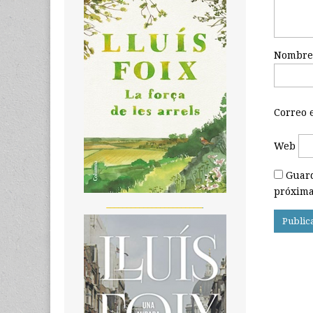
Nombr
Correo 
Web
Guard
próxima
_______________________