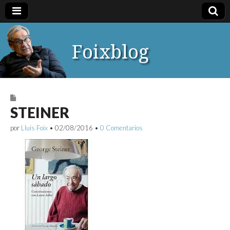
Foixblog
STEINER
por
Lluís Foix
•
02/08/2016
•
0 Comentarios