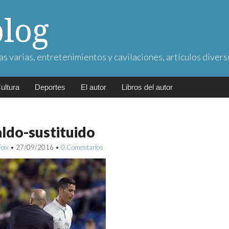
blog
as varias, entretenimientos y cavilaciones, artículos divers
ultura
Deportes
El autor
Libros del autor
ldo-sustituido
Foix
•
27/09/2016
•
0 Comentarios