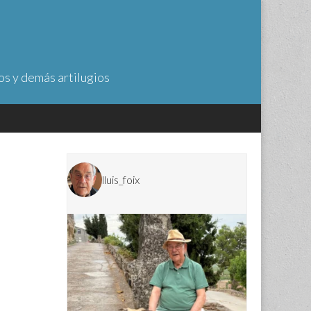
os y demás artilugios
lluis_foix