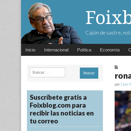
Foix
Cajón de sastre, not
Main
Skip
Inicio
Internacional
Política
Economía
C
menu
to
content
Buscar:
rona
por
Lluís 
Suscríbete gratis a
Foixblog.com para
recibir las noticias en
tu correo