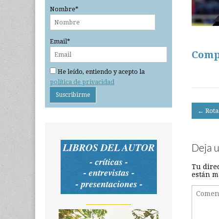
Nombre*
Email*
Comp
He leído, entiendo y acepto la
política de privacidad
Post
← Rota
navigati
Deja 
Tu dire
están m
_______________