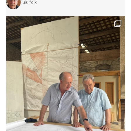
lluis_foix