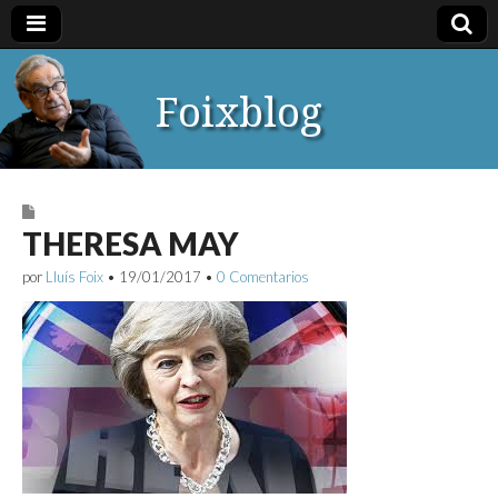
Foixblog
THERESA MAY
por
Lluís Foix
•
19/01/2017
•
0 Comentarios