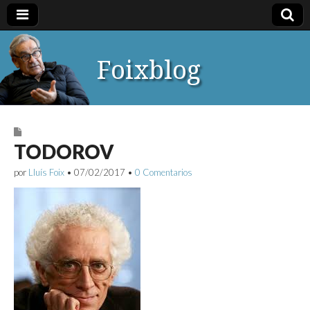
Foixblog
TODOROV
por
Lluís Foix
•
07/02/2017
•
0 Comentarios