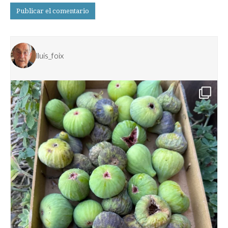
lluis_foix