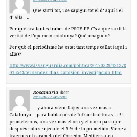
Que surti tot, i se sàpigui tot el d’ aquí i el
d’ allà…..
Per què ara tantes trabes de PSOE-PP-C’s a que surti la
veritat de l’operació catalunya? Què amaguen?
Per què el periodisme ha estat tant temps callat (aquí i
allà)?
http://www.lavanguardia.com/politica/20170329/421270
015543/fernandez-diaz-comision-investigacion.html
Rosamaria
dice:
28/03/2017 a las 09:05
…y ahora viene Rajoy una vez mas a
Catalunya….para hablarnos de Infraestructuras….!!!…
prometernos, una vez mas el oro y el moro para que
después solo se ejecute el 5 % de lo prometido. Viene a
traernos el caramelo del Corredor Mediterraneo