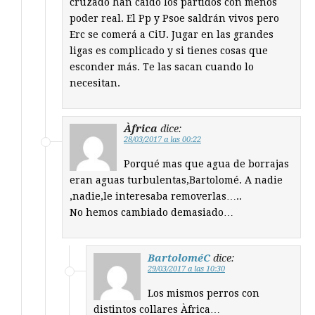
cruzado han caído los partidos con menos
poder real. El Pp y Psoe saldrán vivos pero
Erc se comerá a CiU. Jugar en las grandes
ligas es complicado y si tienes cosas que
esconder más. Te las sacan cuando lo
necesitan.
Àfrica
dice:
28/03/2017 a las 00:22
Porqué mas que agua de borrajas
eran aguas turbulentas,Bartolomé. A nadie
,nadie,le interesaba removerlas…..
No hemos cambiado demasiado…
BartoloméC
dice:
29/03/2017 a las 10:30
Los mismos perros con
distintos collares Àfrica…