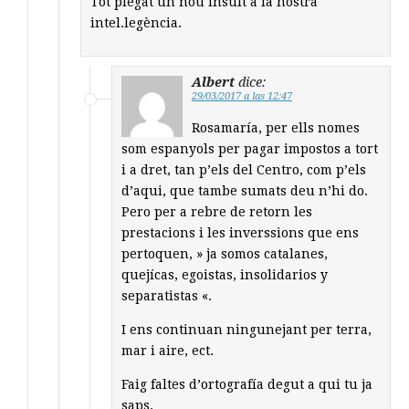
Tot plegat un nou insult a la nostra
intel.legència.
Albert
dice:
29/03/2017 a las 12:47
Rosamaría, per ells nomes
som espanyols per pagar impostos a tort
i a dret, tan p’els del Centro, com p’els
d’aqui, que tambe sumats deu n’hi do.
Pero per a rebre de retorn les
prestacions i les inverssions que ens
pertoquen, » ja somos catalanes,
quejícas, egoistas, insolidarios y
separatistas «.
I ens continuan ningunejant per terra,
mar i aire, ect.
Faig faltes d’ortografía degut a qui tu ja
saps.