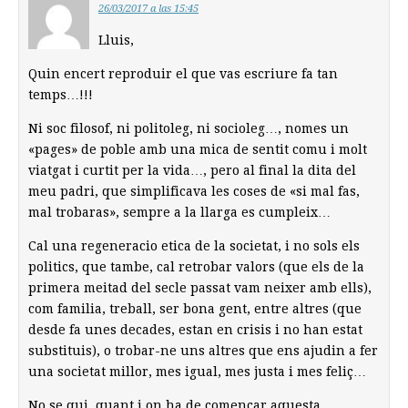
26/03/2017 a las 15:45
Lluis,
Quin encert reproduir el que vas escriure fa tan
temps…!!!
Ni soc filosof, ni politoleg, ni socioleg…, nomes un
«pages» de poble amb una mica de sentit comu i molt
viatgat i curtit per la vida…, pero al final la dita del
meu padri, que simplificava les coses de «si mal fas,
mal trobaras», sempre a la llarga es cumpleix…
Cal una regeneracio etica de la societat, i no sols els
politics, que tambe, cal retrobar valors (que els de la
primera meitad del secle passat vam neixer amb ells),
com familia, treball, ser bona gent, entre altres (que
desde fa unes decades, estan en crisis i no han estat
substituis), o trobar-ne uns altres que ens ajudin a fer
una societat millor, mes igual, mes justa i mes feliç…
No se qui, quant i on ha de començar aquesta