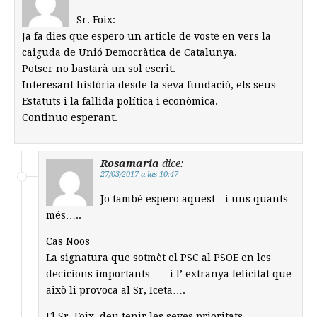
Sr. Foix:
Ja fa dies que espero un article de voste en vers la
caiguda de Unió Democràtica de Catalunya.
Potser no bastarà un sol escrit.
Interesant història desde la seva fundaciò, els seus
Estatuts i la fallida política i econòmica.
Continuo esperant.
Rosamaria
dice:
27/03/2017 a las 10:47
Jo també espero aquest…i uns quants
més…..
Cas Noos
La signatura que sotmèt el PSC al PSOE en les
decicions importants……i l’ extranya felicitat que
això li provoca al Sr, Iceta….
El Sr. Foix, deu tenir les seves prioritats….