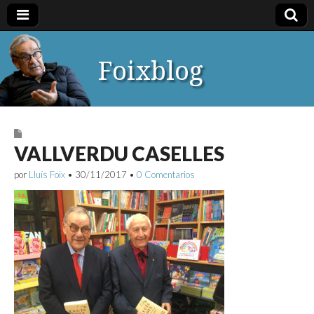
Foixblog
VALLVERDU CASELLES
por
Lluís Foix
•
30/11/2017
•
0 Comentarios