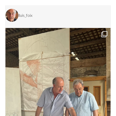
lluis_foix