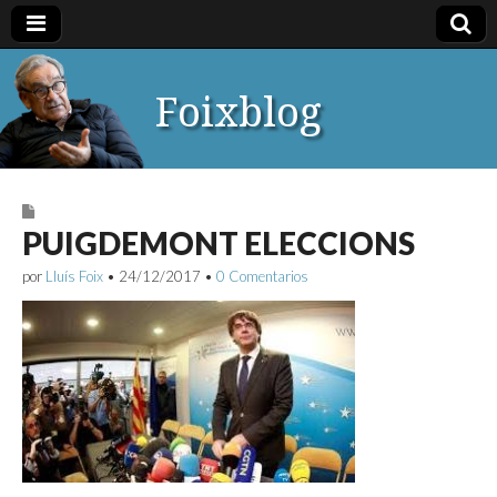
Foixblog
PUIGDEMONT ELECCIONS
por
Lluís Foix
•
24/12/2017
•
0 Comentarios