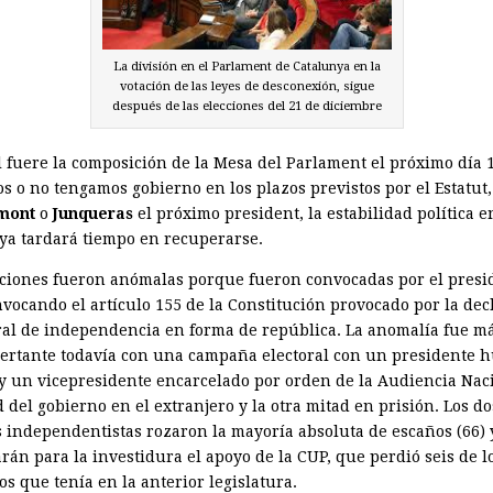
La división en el Parlament de Catalunya en la
votación de las leyes de desconexión, sigue
después de las elecciones del 21 de diciembre
l fuere la composición de la Mesa del Parlament el próximo día 1
s o no tengamos gobierno en los plazos previstos por el Estatut,
mont
o
Junqueras
el próximo president, la estabilidad política e
ya tardará tiempo en recuperarse.
cciones fueron anómalas porque fueron convocadas por el presi
vocando el artículo 155 de la Constitución provocado por la dec
ral de independencia en forma de república. La anomalía fue m
ertante todavía con una campaña electoral con un presidente h
 y un vicepresidente encarcelado por orden de la Audiencia Nac
 del gobierno en el extranjero y la otra mitad en prisión. Los do
s independentistas rozaron la mayoría absoluta de escaños (66) 
rán para la investidura el apoyo de la CUP, que perdió seis de l
s que tenía en la anterior legislatura.