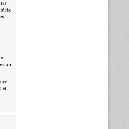
tat
sideix
 es
no
 es un
iure i
 el