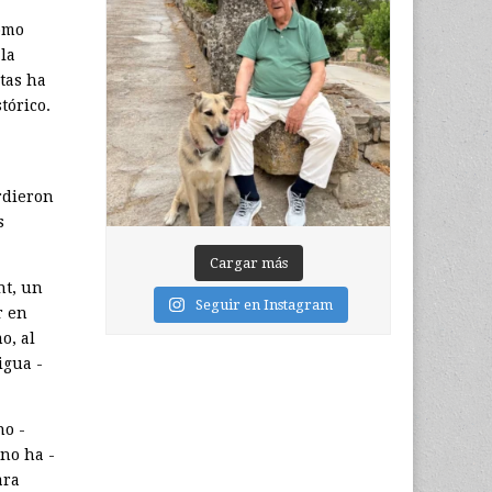
como
la
stas ha
tórico.
dieron
s
Cargar más
nt, un
Seguir en Instagram
r en
o, al
igua ­
no ­
 no ha ­
ara