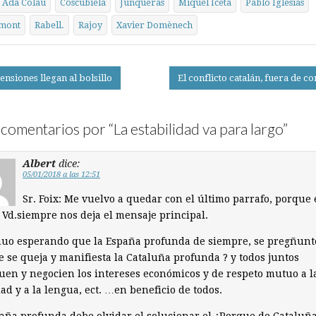
Ada Colau
Coscubiela
Junqueras
Miquel Iceta
Pablo Iglesias
mont
Rabell.
Rajoy
Xavier Domènech
ensiones llegan al bolsillo
El conflicto catalán, fuera de c
on
comentarios por “
La estabilidad va para largo
”
Albert
dice:
05/01/2018 a las 12:51
Sr. Foix: Me vuelvo a quedar con el último parrafo, porque 
Vd.siempre nos deja el mensaje principal.
uo esperando que la España profunda de siempre, se pregñunte
 se queja y manifiesta la Cataluña profunda ? y todos juntos
uen y negocien los intereses económicos y de respeto mutuo a l
ad y a la lengua, ect. …en beneficio de todos.
aña profunda debe olvidar el solucionar el ¿Porque de Cataluñ