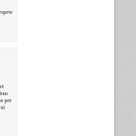
espeto
el
’han
ue per
ral