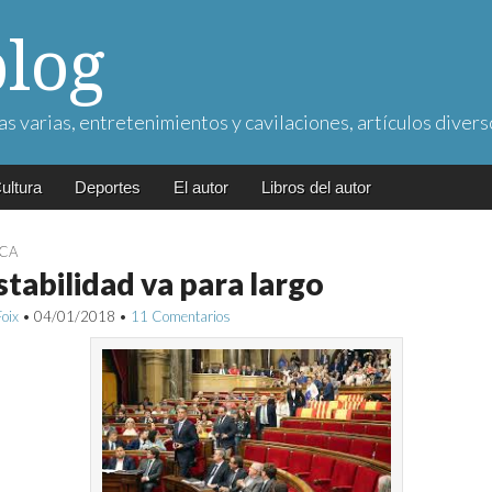
blog
as varias, entretenimientos y cavilaciones, artículos divers
ultura
Deportes
El autor
Libros del autor
ICA
stabilidad va para largo
Foix
•
04/01/2018
•
11 Comentarios