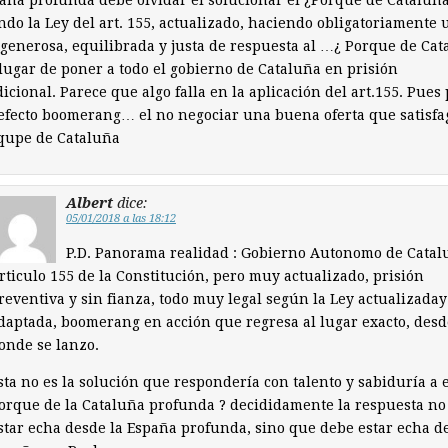
ndo la Ley del art. 155, actualizado, haciendo obligatoriamente 
 generosa, equilibrada y justa de respuesta al …¿ Porque de Ca
ugar de poner a todo el gobierno de Cataluña en prisión
icional. Parece que algo falla en la aplicación del art.155. Pues
efecto boomerang… el no negociar una buena oferta que satisfa
qupe de Cataluña
Albert
dice:
05/01/2018 a las 18:12
P.D. Panorama realidad : Gobierno Autonomo de Catal
rticulo 155 de la Constitución, pero muy actualizado, prisión
reventiva y sin fianza, todo muy legal según la Ley actualizaday
daptada, boomerang en acción que regresa al lugar exacto, desd
onde se lanzo.
sta no es la solución que respondería con talento y sabiduría a e
orque de la Cataluña profunda ? decididamente la respuesta no
star echa desde la España profunda, sino que debe estar echa d