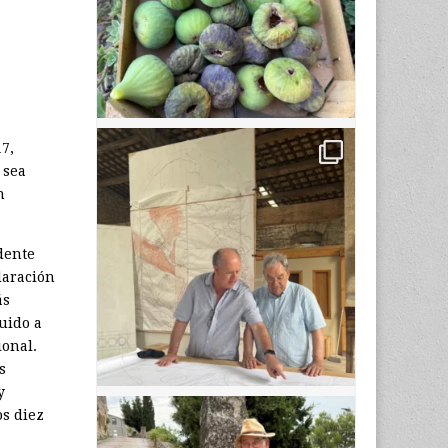
7,
 sea
n
dente
laración
ás
uido a
ional.
s
y
os diez