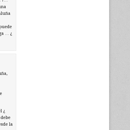
una
taluña
 puede
ga … ¿
uña,
e
l ¿
 debe
esde la