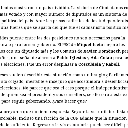
ultados mostraron un país dividido. La victoria de Ciudadanos 
 más votado y con mayor número de diputados es un síntoma de 
 política del país. Ante las prisas radicales de los independenti
una fuerza que se aparta del que fue el catalanismo político his
tidos puente entre las dos posiciones no son necesarios para la
dura o para formar gobierno. El PSC de
Miquel Iceta
mejoró los
dos con un diputado más y los Comuns de
Xavier Domènech
per
caños, una señal de alarma a
Pablo Iglesias
y
Ada Colau
para la
s elecciones. Fue un error desplazar a
Coscubiela
y
Rabell.
leses suelen describir esta ­situación como un hanging Parliame
nto colgado, inestable e in­seguro que acostumbra a desemboca
elecciones. No parece que sea el caso porque el independentism
e quien sea el president y sus consellers, se aferrará a esta ex
 para seguir gobernando. ¿Para hacer qué?
la pregunta que no tiene respuesta. Seguir la vía unilateralista 
probable. Incluso una facción de la CUP admite que la situación
 lo suficiente. Regresar a la vía estatutaria puede ser difícil p