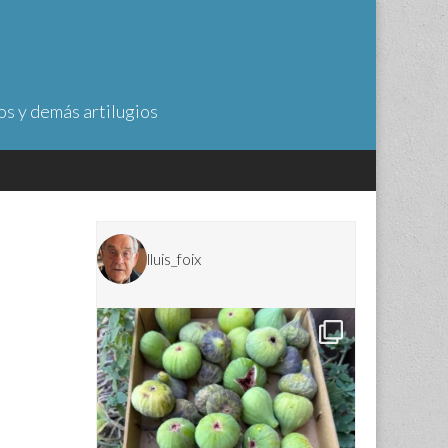
os y demás artilugios
lluis_foix