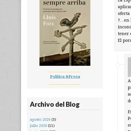
aplica
oferta
?…en l
incond
tener 
El por
__________________
Política &Prosa
A
__________________
p
a
d
Archivo del Blog
E
P
agosto 2026
(3)
e
julio 2026
(11)