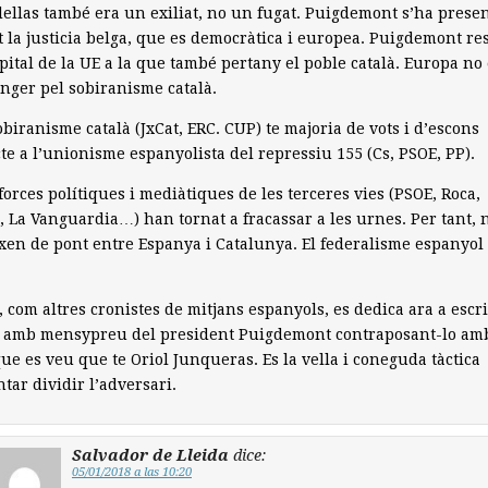
ellas també era un exiliat, no un fugat. Puigdemont s’ha presen
 la justicia belga, que es democràtica i europea. Puigdemont re
apital de la UE a la que també pertany el poble català. Europa no
anger pel sobiranisme català.
sobiranisme català (JxCat, ERC. CUP) te majoria de vots i d’escons
te a l’unionisme espanyolista del repressiu 155 (Cs, PSOE, PP).
 forces polítiques i mediàtiques de les terceres vies (PSOE, Roca,
 La Vanguardia…) han tornat a fracassar a les urnes. Per tant, 
xen de pont entre Espanya i Catalunya. El federalisme espanyol
x, com altres cronistes de mitjans espanyols, es dedica ara a escr
r amb mensypreu del president Puigdemont contraposant-lo amb
ue es veu que te Oriol Junqueras. Es la vella i coneguda tàctica
ntar dividir l’adversari.
Salvador de Lleida
dice:
05/01/2018 a las 10:20