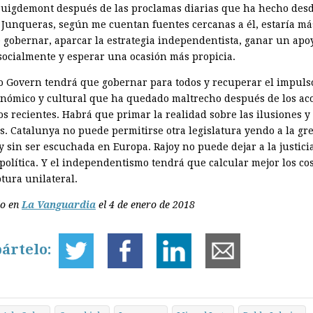
Puigdemont después de las proclamas diarias que ha hecho des
. ­Junqueras, según me cuentan fuentes cercanas a él, estaría má
e gobernar, aparcar la estrategia inde­pendentista, ganar un ap
socialmente y esperar una ocasión más propicia.
o Govern tendrá que gobernar para todos y recuperar el impulso
conómico y cultural que ha que­dado maltrecho después de los ac
s recientes. Habrá que primar la realidad sobre las ilusiones y 
as. Catalunya no puede permitirse otra legislatura yendo a la gr
y sin ser escuchada en Europa. Rajoy no puede dejar a la justici
 política. Y el independentismo tendrá que calcular mejor los co
tura unilateral.
do en
La Vanguardia
el 4 de enero de 2018
ártelo: