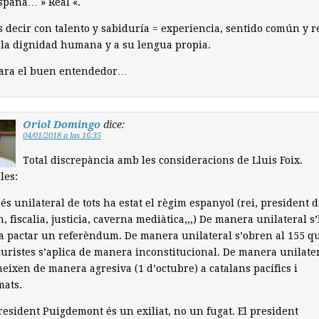
spaña… » Real «.
s decir con talento y sabiduría = experiencia, sentido común y r
 la dignidad humana y a su lengua propia.
ara el buen entendedor…
Oriol Domingo
dice:
04/01/2018 a las 16:35
Total discrepància amb les consideracions de Lluis Foix.
les:
més unilateral de tots ha estat el règim espanyol (rei, president d
, fiscalia, justicia, caverna mediàtica,,,) De manera unilateral s
a pactar un referèndum. De manera unilateral s’obren al 155 q
juristes s’aplica de manera inconstitucional. De manera unilate
eixen de manera agresiva (1 d’octubre) a catalans pacífics i
mats.
president Puigdemont és un exiliat, no un fugat. El president