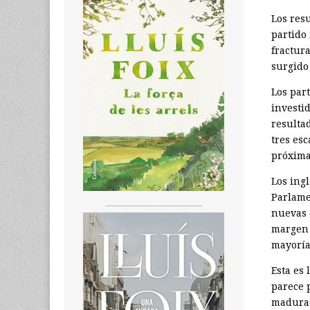
Los res
partido
fractura
surgido 
Los par
investi
resulta
tres es
próxima
Los ing
Parlame
_______________________
nuevas 
margen d
mayoría
Esta es 
parece 
madurado