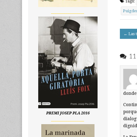
Tags:
Puigde
__________________
Post
← Las t
navigati
11 
donde 
Contin
porque
PREMI JOSEP PLA 2016
dialog
__________________
dignid
La Esp