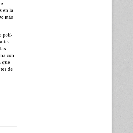
de
s en la
oyo más
 polí­
onte­
las
eña con
a que
stes de