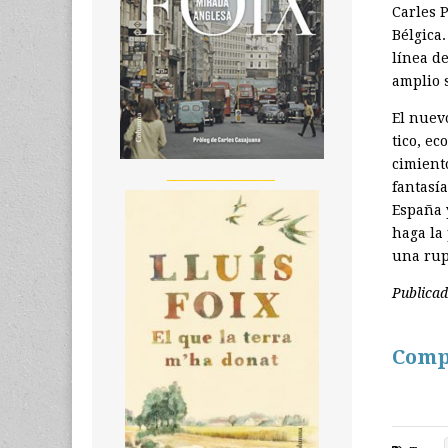
Carles 
Bélgica
línea d
amplio 
El nuev
tico, e
cimiento
__________________
fantasí
España 
haga la
una rup
Publica
Comp