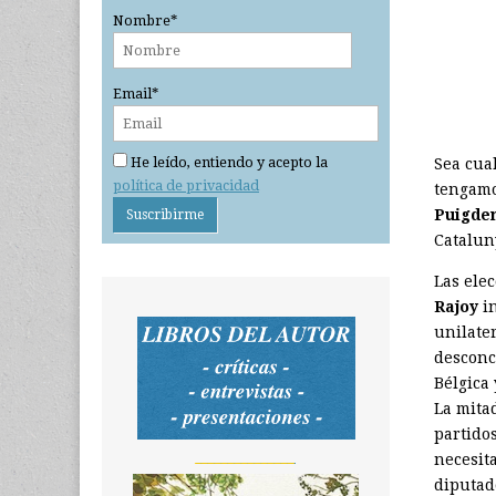
Nombre*
Email*
He leído, entiendo y acepto la
Sea cua
política de privacidad
tengamo
Puigde
Catalun
Las ele
Rajoy
in
unilate
desconc
Bélgica
La mitad
partido
_______________
necesita
diputado