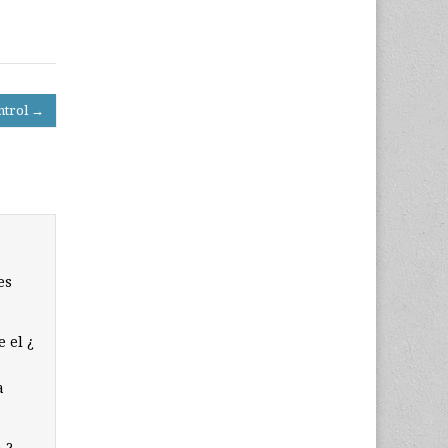
ontrol →
es
 el ¿
a
a ?…