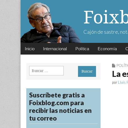
Foix
Cajón de sastre, not
Main
Skip
Inicio
Internacional
Política
Economía
C
menu
to
content
POLÍT
Buscar:
La e
por
Lluís 
Suscríbete gratis a
Foixblog.com para
recibir las noticias en
tu correo