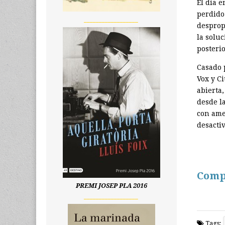
El día 
perdido
__________________
desprop
la solu
posteri
Casado 
Vox y C
abierta
desde la
con ame
desacti
Comp
PREMI JOSEP PLA 2016
__________________
Tags: