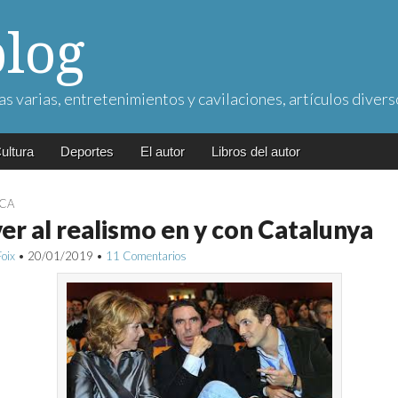
blog
as varias, entretenimientos y cavilaciones, artículos divers
ultura
Deportes
El autor
Libros del autor
ICA
er al realismo en y con Catalunya
Foix
•
20/01/2019
•
11 Comentarios