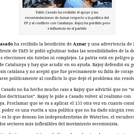
Pablo Casado ha recibido el apoyo y las
recomendaciones de Aznar respecto a la política del
PP y al conflicto con Catalunya. Rajoy ha perdido peso
e influencia en el partido
Casado
ha recibido la bendición de
Aznar
y una advertencia de
dente de FAES le pidió aglutinar todas las sensibilidades de la 
s elecciones sin tutelas ni complejos. La patria está en peligro p
de Catalunya y hay que acudir en su ayuda. Rajoy defendió su g
isis catalana y no aceptó que fue precisamente su falta de coraje
rse políticamente al conflicto lo que dejó el problema sin resol
e Casado no ha hecho mucho caso a Rajoy que advirtió que no “s
os doctrinarios”. Rajoy le pide a Casado volver al realismo con
ya. Proclamar que se va a aplicar el 155 otra vez en cuanto cons
al poder es una vuelta a una política que no ha dado ningún res
5 es lo que desean los independentistas de Waterloo, el escude
los sectores más inflexibles del movimiento secesionista.