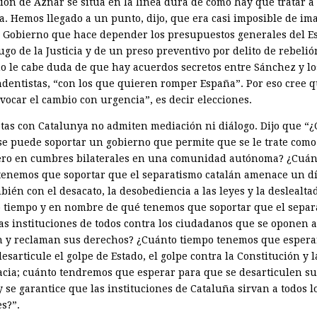
ción de Aznar se sitúa en la línea dura de cómo hay que tratar a
a. Hemos llegado a un punto, dijo, que era casi imposible de im
 Gobierno que hace depender los presupuestos generales del E
go de la Justicia y de un preso preventivo por delito de rebelió
o le cabe duda de que hay acuerdos secretos entre Sánchez y lo
dentistas, “con los que quieren romper España”. Por eso cree 
vocar el cambio con urgencia”, es decir elecciones.
etas con Catalunya no admiten mediación ni diálogo. Dijo que “
se puede soportar un gobierno que permite que se le trate como
ero en cumbres bilaterales en una comunidad autónoma? ¿Cuán
tenemos que soportar que el separatismo catalán amenace un dí
bién con el desacato, la desobediencia a las leyes y la deslealta
 tiempo y en nombre de qué tenemos que soportar que el separ
las instituciones de todos contra los ciudadanos que se oponen a
n y reclaman sus derechos? ¿Cuánto tiempo tenemos que espera
esarticule el golpe de Estado, el golpe contra la Constitución y l
cia; cuánto tendremos que esperar para que se desarticulen su
 se garantice que las instituciones de Cataluña sirvan a todos l
s?”.