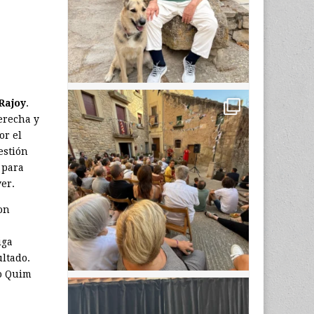
Rajoy
.
derecha y
or el
estión
 para
ver.
on
iga
ultado.
ro Quim