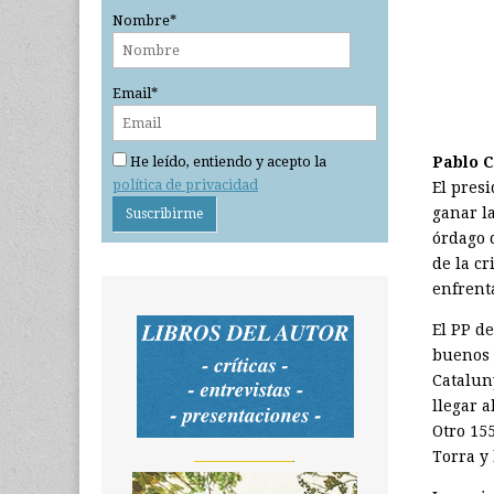
Nombre*
Email*
Pablo 
He leído, entiendo y acepto la
política de privacidad
El presi
ganar la
órdago 
de la cr
enfrenta
El PP d
buenos l
Catalun
llegar 
Otro 15
_______________
Torra y 