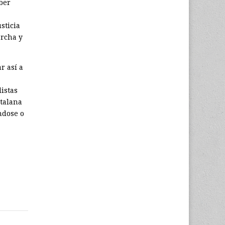
ber
sticia
archa y
r así a
istas
atalana
ndose o