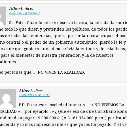
Albert.
dice:
22/01/2019 a las 10:26
Sr. Foix : Cuando miro y observo la cara, la mirada, la sonri
o todo lo que dicen y pretenden los políticos, de todos los parti
cos de todas las tendencias, que se presentan para ocupar el pod
no central ó el poder de un gobierno autonómico, pierdo la fe y 
nza de que gobierne una democrácia talentuda y de estadistas,
para el bienestar de nuestra generación y la de nuestros
dientes.
veo personas que … NO VIVEN LA REALIDAD.
Albert.
dice:
22/01/2019 a las 17:17
P.D. En nuestra sociedad humana … » NO VIVIMOS LA
EALIDAD » …por ejemplo : » ¿ Que es eso de que Christiano Rona
ondenado a pagar 19.000.000 €, ( = 3.161.334.000 ptas. ) por fraud
acienda y lo más impresionante es que ya los ha pagado. Y el va