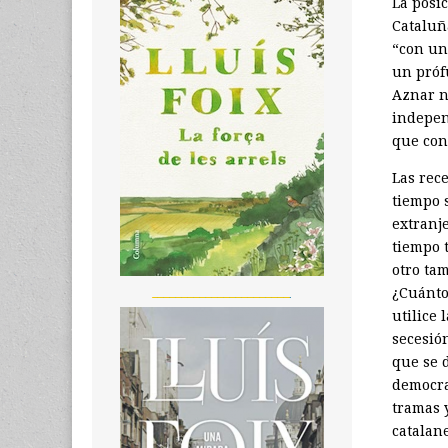
La posi
Cataluñ
“con un
un prófu
Aznar n
indepen
que con
Las rec
tiempo 
extranj
tiempo 
otro tam
_______________________
¿Cuánto
utilice 
secesió
que se d
democra
tramas y
catalane