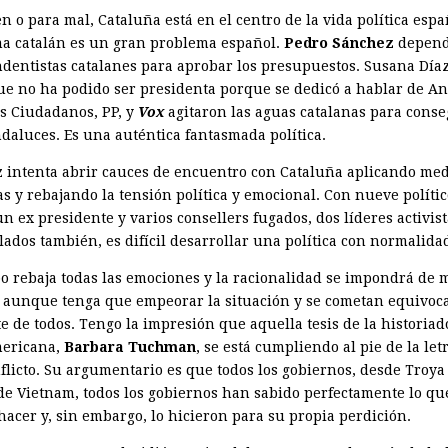
n o para mal, Cataluña está en el centro de la vida política espa
a catalán es un gran problema español.
Pedro Sánchez
depend
dentistas catalanes para aprobar los presupuestos. Susana Día
ue no ha podido ser presidenta porque se dedicó a hablar de A
s Ciudadanos, PP, y
Vox
agitaron las aguas catalanas para conse
ndaluces. Es una auténtica fantasmada política.
 intenta abrir cauces de encuentro con Cataluña aplicando me
s y rebajando la tensión política y emocional. Con nueve polític
un ex presidente y varios consellers fugados, dos líderes activis
lados también, es difícil desarrollar una política con normalida
po rebaja todas las emociones y la racionalidad se impondrá de
 aunque tenga que empeorar la situación y se cometan equivoc
e de todos. Tengo la impresión que aquella tesis de la historiad
ericana,
Barbara Tuchman
, se está cumpliendo al pie de la let
flicto. Su argumentario es que todos los gobiernos, desde Troya 
de Vietnam, todos los gobiernos han sabido perfectamente lo qu
hacer y, sin embargo, lo hicieron para su propia perdición.