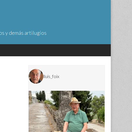
os y demás artilugios
lluis_foix