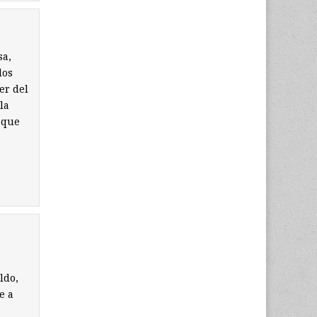
sa,
dos
er del
la
 que
ldo,
e a