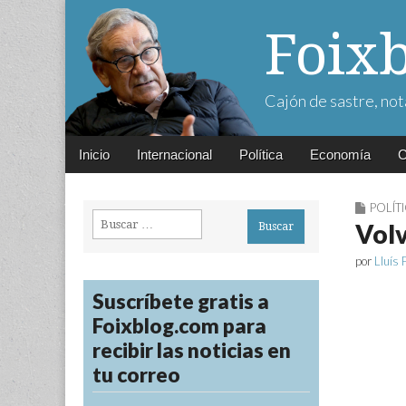
Foix
Cajón de sastre, not
Main
Skip
Inicio
Internacional
Política
Economía
C
menu
to
content
POLÍT
Buscar:
Volv
por
Lluís 
Suscríbete gratis a
Foixblog.com para
recibir las noticias en
tu correo