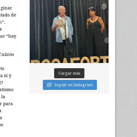
aginar
stado de
n”.
s
que “hay
¿Cuánto
to
Cargar más
a sí y
d?
Seguir en Instagram
atismo
 la
r para
a
s
os