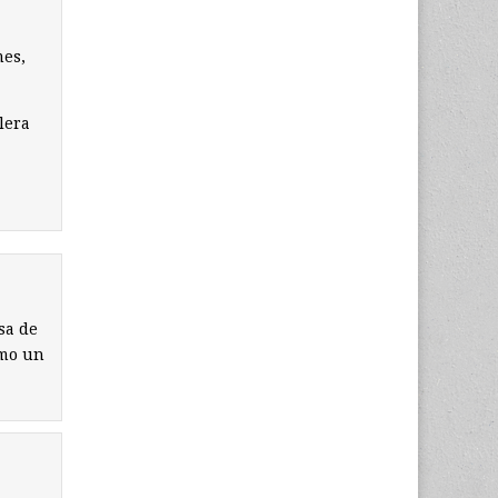
mes,
lera
sa de
omo un