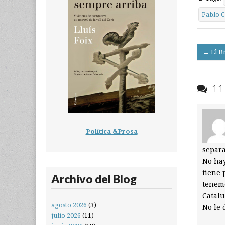
Pablo 
Post
← El B
navigati
11 
__________________
Política &Prosa
__________________
separ
No hay
tiene 
Archivo del Blog
tenemo
Catalu
agosto 2026
(3)
No le 
julio 2026
(11)