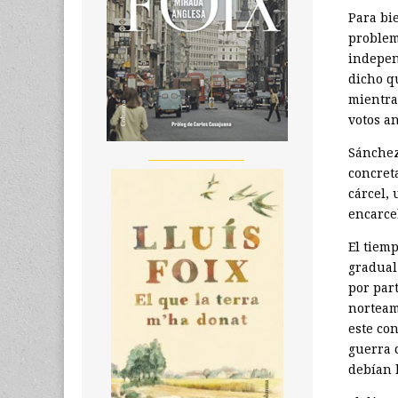
Para bie
problem
indepen
dicho q
mientra
votos a
Sánchez
__________________
concreta
cárcel, 
encarce
El tiem
gradual
por part
norteam
este con
guerra 
debían 