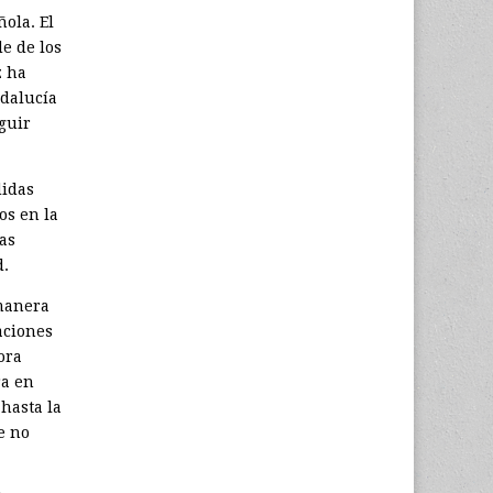
ñola. El
e de los
z ha
ndalucía
guir
didas
os en la
tas
d.
 manera
aciones
ora
ra en
hasta la
e no