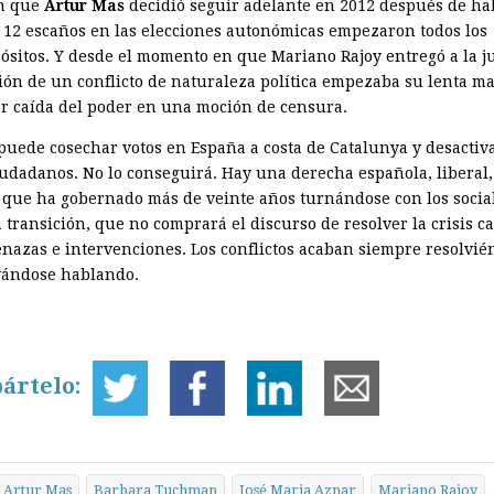
en que
Artur Mas
decidió seguir adelante en 2012 después de ha
 12 escaños en las elecciones autonómicas empezaron todos los
ósitos. Y desde el momento en que Mariano Rajoy entregó a la ju
ción de un conflicto de naturaleza política empezaba su lenta m
or caída del poder en una moción de censura.
puede cosechar votos en España a costa de Catalunya y desactiva
iudadanos. No lo conseguirá. Hay una derecha española, liberal,
, que ha gobernado más de veinte años turnándose con los social
 transición, que no comprará el discurso de resolver la crisis c
nazas e intervenciones. Los conflictos acaban siempre resolvié
vándose hablando.
ártelo:
Artur Mas
Barbara Tuchman
José Maria Aznar
Mariano Rajoy