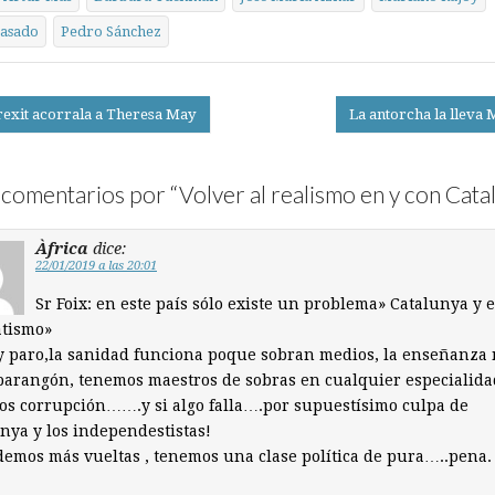
Casado
Pedro Sánchez
rexit acorrala a Theresa May
La antorcha la lleva 
on
comentarios por “
Volver al realismo en y con Cata
Àfrica
dice:
22/01/2019 a las 20:01
Sr Foix: en este país sólo existe un problema» Catalunya y e
atismo»
 paro,la sanidad funciona poque sobran medios, la enseñanza
parangón, tenemos maestros de sobras en cualquier especialida
s corrupción…….y si algo falla….por supuestísimo culpa de
nya y los independestistas!
demos más vueltas , tenemos una clase política de pura…..pena.