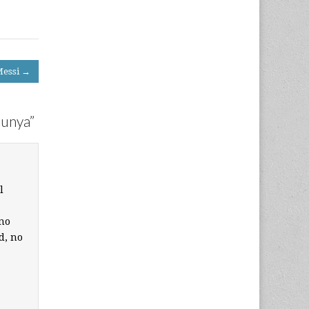
Messi →
lunya
”
l
 no
d, no