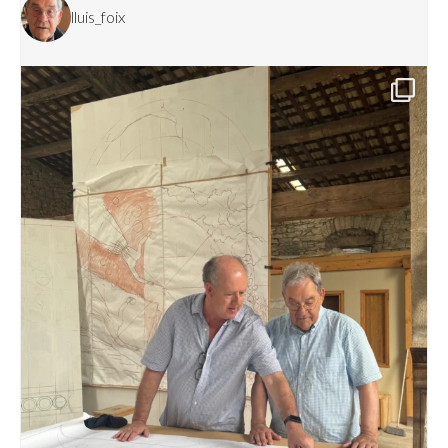
lluis_foix