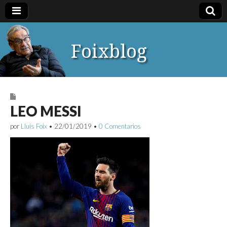
Foixblog
LEO MESSI
por
Lluís Foix
•
22/01/2019
•
0 Comentarios