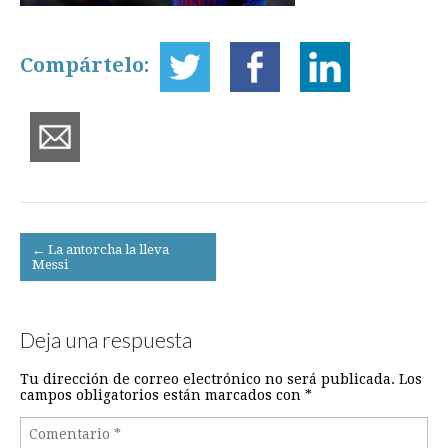
Compártelo:
Post
← La antorcha la lleva
Messi
navigation
Deja una respuesta
Tu dirección de correo electrónico no será publicada.
Los
campos obligatorios están marcados con
*