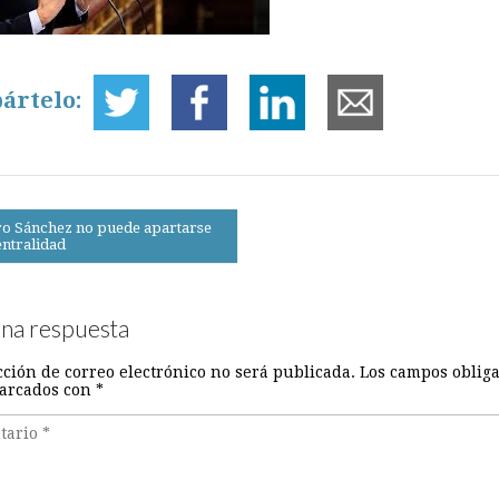
ártelo:
o Sánchez no puede apartarse
entralidad
on
una respuesta
cción de correo electrónico no será publicada.
Los campos obliga
arcados con
*