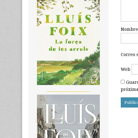
Nombr
Correo 
Web
Guard
próxima
_______________________