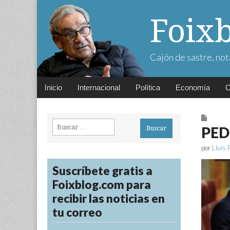
Foix
Cajón de sastre, not
Main
Skip
Inicio
Internacional
Política
Economía
C
menu
to
content
Buscar:
PED
por
Lluís 
Suscríbete gratis a
Foixblog.com para
recibir las noticias en
tu correo