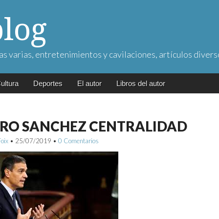
blog
as varias, entretenimientos y cavilaciones, artículos divers
ultura
Deportes
El autor
Libros del autor
RO SANCHEZ CENTRALIDAD
Foix
•
25/07/2019
•
0 Comentarios