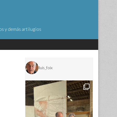
os y demás artilugios
lluis_foix