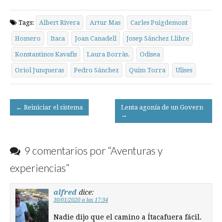
Tags:
Albert Rivera
Artur Mas
Carles Puigdemont
Homero
Itaca
Joan Canadell
Josep Sánchez Llibre
Konstantinos Kavafis
Laura Borràs.
Odisea
Oriol Junqueras
Pedro Sánchez
Quim Torra
Ulises
Post
← Reiniciar el sistema
Lenta agonía de un Govern
→
navigation
9 comentarios por “
Aventuras y
experiencias
”
alfred
dice:
30/01/2020 a las 17:34
Nadie dijo que el camino a Ítacafuera fácil.