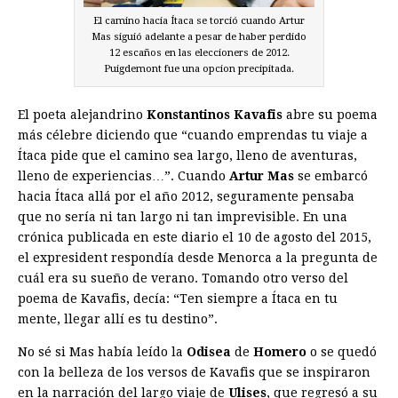
El camino hacia Ítaca se torció cuando Artur
Mas siguió adelante a pesar de haber perdido
12 escaños en las eleccioners de 2012.
Puigdemont fue una opcion precipitada.
El poeta alejandrino
Konstantinos Kavafis
abre su poema
más célebre diciendo que “cuando emprendas tu viaje a
Ítaca pide que el camino sea largo, lleno de aventuras,
lleno de experiencias…”. Cuando
Artur Mas
se embarcó
hacia Ítaca allá por el año 2012, seguramente pensaba
que no sería ni tan largo ni tan imprevi­sible. En una
crónica publicada en este diario el 10 de agosto del 2015,
el expresident respondía desde Menorca a la pregunta de
cuál era su sueño de verano. Tomando otro verso del
poema de Kavafis, decía: “Ten siempre a Ítaca en tu
mente, llegar allí es tu destino”.
No sé si Mas había leído la
Odisea
de
Homero
o se quedó
con la belleza de los versos de Kavafis que se inspiraron
en la narración del largo viaje de
Ulises
, que regresó a su