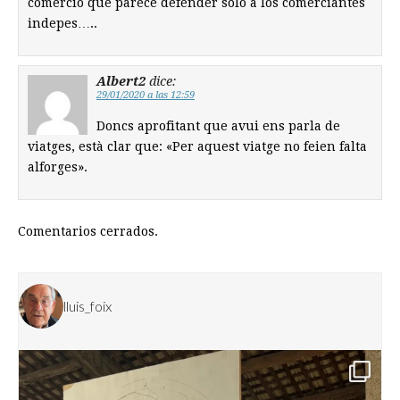
comercio que parece defender solo a los comerciantes
indepes…..
Albert2
dice:
29/01/2020 a las 12:59
Doncs aprofitant que avui ens parla de
viatges, està clar que: «Per aquest viatge no feien falta
alforges».
Comentarios cerrados.
lluis_foix