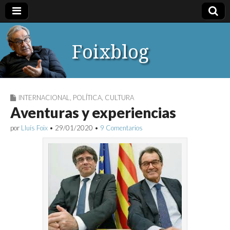
Foixblog
INTERNACIONAL
,
POLÍTICA
,
CULTURA
Aventuras y experiencias
por
Lluís Foix
•
29/01/2020
•
9 Comentarios