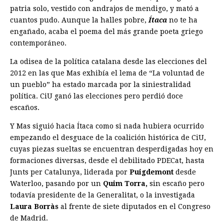
patria solo, vestido con andrajos de mendigo, y mató a
cuantos pudo. Aunque la halles pobre,
Ítaca
no te ha
engañado, acaba el poema del más grande poeta griego
contemporáneo.
La odisea de la política catalana desde las elecciones del
2012 en las que Mas exhibía el lema de “La voluntad de
un pueblo” ha ­estado marcada por la siniestralidad
política. CiU ganó las elecciones pero perdió doce
escaños.
Y Mas siguió hacia Ítaca como si nada hubiera ocurrido
empezando el desguace de la coalición histórica de CiU,
cuyas piezas sueltas se encuentran desperdigadas hoy en
formaciones diversas, desde el ­debilitado PDECat, hasta
Junts per Catalu­nya, liderada por
Puigdemont
desde
Waterloo, pasando por un
Quim Torra,
sin escaño pero
todavía presidente de la Generalitat, o la investigada
Laura Borràs
al frente de siete diputados en el Congreso
de Madrid.