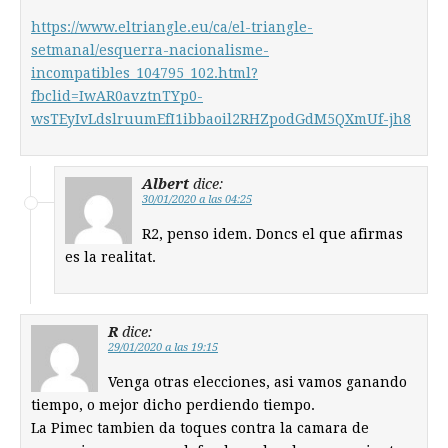
https://www.eltriangle.eu/ca/el-triangle-
setmanal/esquerra-nacionalisme-
incompatibles_104795_102.html?
fbclid=IwAR0avztnTYp0-
wsTEyIvLdslruumEfI1ibbaoil2RHZpodGdM5QXmUf-jh8
Albert
dice:
30/01/2020 a las 04:25
R2, penso idem. Doncs el que afirmas
es la realitat.
R
dice:
29/01/2020 a las 19:15
Venga otras elecciones, asi vamos ganando
tiempo, o mejor dicho perdiendo tiempo.
La Pimec tambien da toques contra la camara de