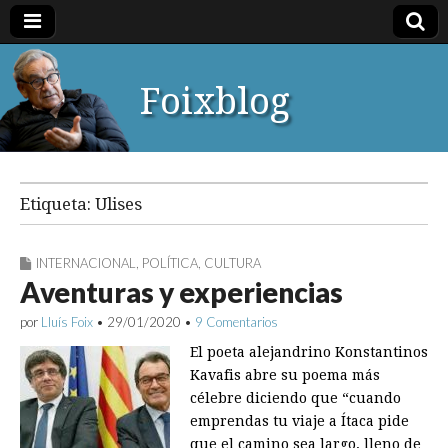
Foixblog
Etiqueta:
Ulises
INTERNACIONAL
,
POLÍTICA
,
CULTURA
Aventuras y experiencias
por
Lluís Foix
•
29/01/2020
•
9 Comentarios
El poeta alejandrino Konstantinos
Kavafis abre su poema más
célebre diciendo que “cuando
emprendas tu viaje a Ítaca pide
que el camino sea largo, lleno de