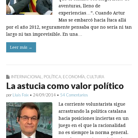
aventuras, lleno de
experiencias…”. Cuando Artur
Mas se embarcó hacia Ítaca allá
por el año 2012, seguramente pensaba que no sería ni tan
largo ni tan imprevi­sible. En una…
Leer más →
INTERNACIONAL
,
POLÍTICA
,
ECONOMÍA
,
CULTURA
La astucia como valor político
por
Lluís Foix
•
24/09/2014
•
54 Comentarios
La corriente voluntarista sigue
arrastrando la política catalana
hacia posiciones inciertas en un
juego en el que la racionalidad
no es siempre la norma general.