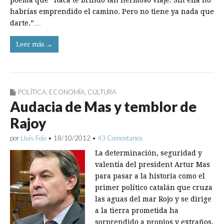
poema que “Itaca te brindó tan hermoso viaje. Sin ella no
habrías emprendido el camino. Pero no tiene ya nada que
darte.”…
Leer más →
POLÍTICA
,
ECONOMÍA
,
CULTURA
Audacia de Mas y temblor de
Rajoy
por
Lluís Foix
•
18/10/2012
•
43 Comentarios
La determinación, seguridad y
valentía del president Artur Mas
para pasar a la historia como el
primer político catalán que cruza
las aguas del mar Rojo y se dirige
a la tierra prometida ha
sorprendido a propios y extraños.