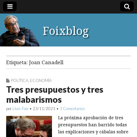
Foixblog
Etiqueta:
Joan Canadell
POLÍTICA
,
ECONOMÍA
Tres presupuestos y tres
malabarismos
por
Lluís Foix
•
23/11/2021
•
3 Comentarios
La próxima aprobación de tres
presupuestos han barrido todas
las explicaciones y cábalas sobre