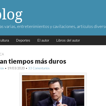
blog
as varias, entretenimientos y cavilaciones, artículos divers
ultura
Deportes
El autor
Libros del autor
ICA
an tiempos más duros
Foix
•
19/03/2020
•
33 Comentarios