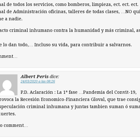
al de todos los servicios, como bomberos, limpieza, ect. ect. ect.
al de Administración oficinas, talleres de todas clases, …NO qu
e a nadie.
acto criminal inhumano contra la humanidad y más criminal, 
e lo dan todo,… Incluso su vida, para contribuir a salvarnos.
omment…
Albert Peris
dice:
24/03/2020 a las 08:26
P.D. Aclaración : La 1ª fase …Pandemia del Convit-19,
rovoca la Recesión Economico-Financiera Gloval, que trae consig
speculación criminal inhumana y juntas tambien suman ó sum
uertes.
o comment…