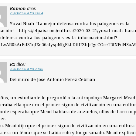
Ramon
dice:
23/03/2020 a las 14:04
Yuval Noah “La mejor defensa contra los patógenos es la
ación”…https://elpais.com/cultura/2020-03-21/yuval-noah-harar
defensa-contra-los-patogenos-es-la-informacion.html?
d=IwAR0kArFiIS1qIXe56alyspNfgEkbDttUZhJrJgcCGreT5lNEdN3oA9
R2
dice:
20/03/2020 a las 20:46
Del muro de Jose Antonio Perez Cebrian
ños, un estudiante le preguntó a la antropóloga Margaret Mead
eraba ella que era el primer signo de civilización en una cultur
ante esperaba que Mead hablara de anzuelos, ollas de barro o 
er.
o. Mead dijo que el primer signo de civilización en una cultura
a era un fémur que se había roto y luego sanado. Mead explicó