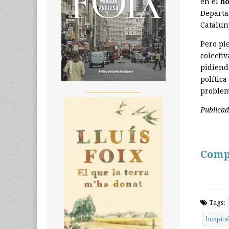
en el
ho
Departa
Catalun
Pero pi
colecti
pidiend
política
__________________
problem
Publica
Comp
Tags:
hospita