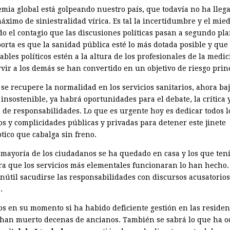
emia global está golpeando nuestro país, que todavía no ha llega
áximo de siniestralidad vírica. Es tal la incertidumbre y el mie
do el contagio que las discusiones políticas pasan a segundo pla
orta es que la sanidad pública esté lo más dotada posible y que 
bles políticos estén a la altura de los profesionales de la medi
vir a los demás se han convertido en un objetivo de riesgo princ
se recupere la normalidad en los servicios sanitarios, ahora ba
insostenible, ya habrá oportunidades para el debate, la crítica y
 de responsabili­dades. Lo que es urgente hoy es dedicar todos l
os y complicidades públicas y privadas para detener este jinete
tico que cabalga sin freno.
 mayoría de los ciudadanos se ha quedado en casa y los que ten
ara que los servicios más elementales funcionaran lo han hecho
inútil sacudirse las responsabilidades con discursos acusatorios
.
s en su momento si ha habido deficiente gestión en las residen
 han muerto decenas de ancianos. También se sabrá lo que ha o