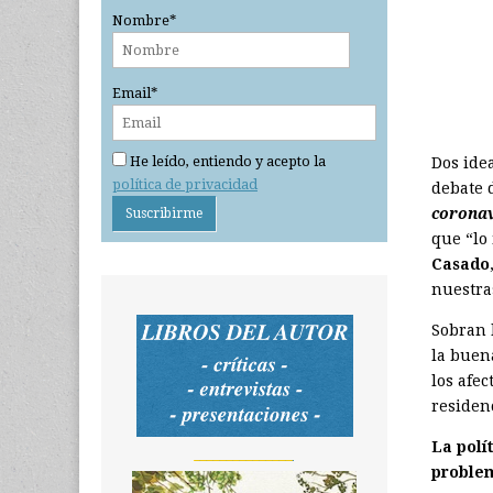
Nombre*
Email*
He leído, entiendo y acepto la
Dos ide
política de privacidad
debate 
coronav
que “lo
Casado
nuestra
Sobran l
la buen
los afe
residenc
La polí
_______________
problem