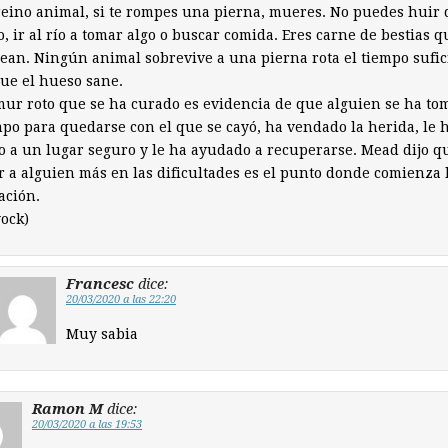
reino animal, si te rompes una pierna, mueres. No puedes huir 
o, ir al río a tomar algo o buscar comida. Eres carne de bestias q
an. Ningún animal sobrevive a una pierna rota el tiempo sufic
ue el hueso sane.
ur roto que se ha curado es evidencia de que alguien se ha to
mpo para quedarse con el que se cayó, ha vendado la herida, le 
o a un lugar seguro y le ha ayudado a recuperarse. Mead dijo q
 a alguien más en las dificultades es el punto donde comienza 
zación.
yock)
Francesc
dice:
20/03/2020 a las 22:20
Muy sabia
Ramon M
dice:
20/03/2020 a las 19:53