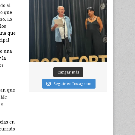
do al
do que
no. Lo
los
cina que
ipal.
jo una
 la
os
Cargar más
Seguir en Instagram
ían que
. Me
 a
cias en
currido