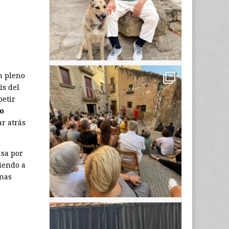
 pleno
is del
petir
o
ar atrás
asa por
iendo a
unas