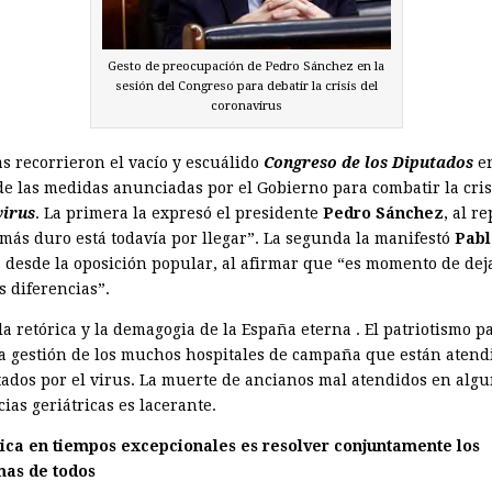
Gesto de preocupación de Pedro Sánchez en la
sesión del Congreso para debatir la crisis del
coronavirus
as recorrieron el vacío y escuálido
Congreso de los Diputados
en
de las medidas anunciadas por el Gobierno para combatir la cris
irus
. La primera la expresó el presidente
Pedro Sánchez
, al re
 más duro está todavía por llegar”. La segunda la manifestó
Pabl
, desde la oposición popular, al afirmar que “es momento de dej
s diferencias”.
a retórica y la demagogia de la España eterna . El patriotismo p
a gestión de los muchos hospitales de campaña que están atend
ctados por el virus. La muerte de ancianos mal atendidos en alg
ias geriátricas es lacerante.
tica en tiempos excepcionales es resolver conjuntamente los
as de todos