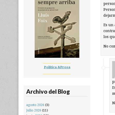
person
Person
dejarm
Es un 
contra
los qu
No c
__________________
Política &Prosa
__________________
p
E
Archivo del Blog
m
N
agosto 2026
(3)
julio 2026
(11)