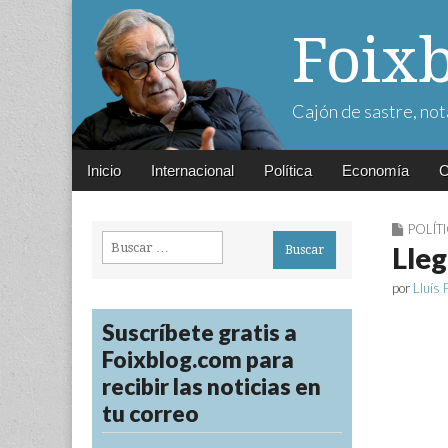
Foix
Cajón de sastre, not
Main
Skip
Inicio
Internacional
Política
Economía
C
menu
to
content
POLÍT
Buscar:
Lleg
por
Lluís 
Suscríbete gratis a
Foixblog.com para
recibir las noticias en
tu correo