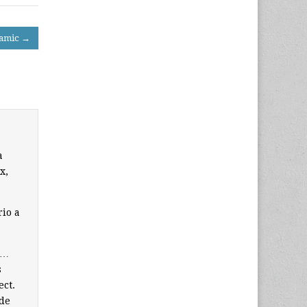
 amic →
a
x,
rio a
 …
s
ect.
 de