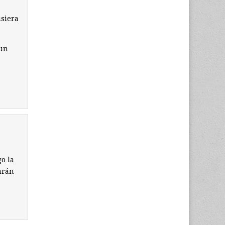
isiera
aun
o la
arán