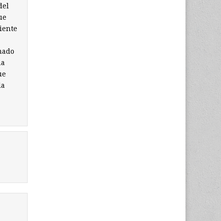
del
ue
iente
mado
ha
ue
la