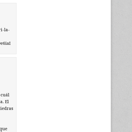
i-la-
e6iaI
 cuál
a. El
piedras
 que