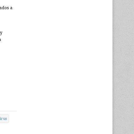
ados a
 y
a
irus