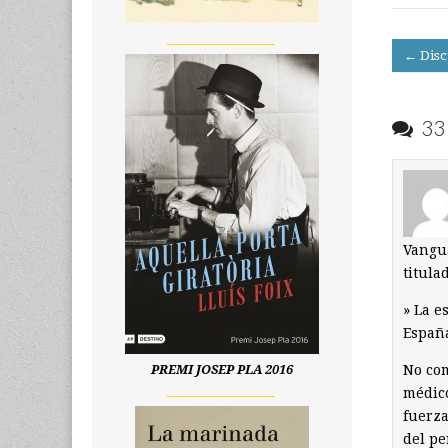
__________________
Post
← Disc
navigati
33 
Vangua
titulad
» La e
Españ
No co
PREMI JOSEP PLA 2016
__________________
médico
fuerza
del pe