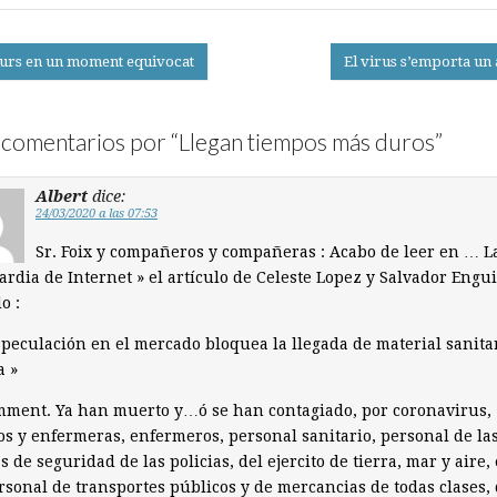
urs en un moment equivocat
El virus s’emporta un
on
comentarios por “
Llegan tiempos más duros
”
Albert
dice:
24/03/2020 a las 07:53
Sr. Foix y compañeros y compañeras : Acabo de leer en … L
rdia de Internet » el artículo de Celeste Lopez y Salvador Engui
o :
speculación en el mercado bloquea la llegada de material sanita
a »
mment. Ya han muerto y…ó se han contagiado, por coronavirus,
s y enfermeras, enfermeros, personal sanitario, personal de la
s de seguridad de las policias, del ejercito de tierra, mar y aire, 
rsonal de transportes públicos y de mercancias de todas clases,