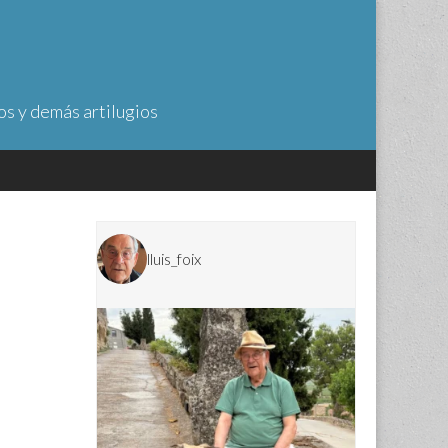
os y demás artilugios
lluis_foix