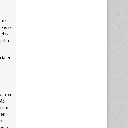
ontra
 serie
 ‘las
gitar
ria en
n
ue iba
 de
garon
ses
 se
nar a