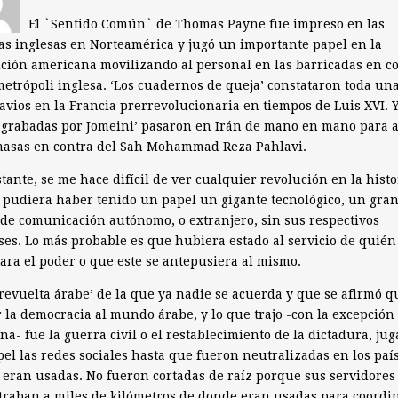
El `Sentido Común` de Thomas Payne fue impreso en las
as inglesas en Norteamérica y jugó un importante papel en la
ción americana movilizando al personal en las barricadas en c
metrópoli inglesa. ‘Los cuadernos de queja’ constataron toda una
avios en la Francia prerrevolucionaria en tiempos de Luis XVI. Y
 grabadas por Jomeini’ pasaron en Irán de mano en mano para a
masas en contra del Sah Mohammad Reza Pahlavi.
tante, se me hace difícil de ver cualquier revolución en la histo
 pudiera haber tenido un papel un gigante tecnológico, un gra
de comunicación autónomo, o extranjero, sin sus respectivos
ses. Lo más probable es que hubiera estado al servicio de quién
ara el poder o que este se antepusiera al mismo.
 revuelta árabe’ de la que ya nadie se acuerda y que se afirmó q
r la democracia al mundo árabe, y lo que trajo -con la excepción
na- fue la guerra civil o el restablecimiento de la dictadura, ju
el las redes sociales hasta que fueron neutralizadas en los paí
eran usadas. No fueron cortadas de raíz porque sus servidores
raban a miles de kilómetros de donde eran usadas para coordi