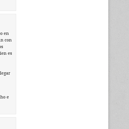
jo en
un con
os
ien es
llegar
cho e