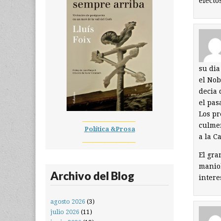
efecto
su dia
el Nob
decia 
el pas
Los pr
__________________
culmen
Política &Prosa
a la C
__________________
El gra
maniob
Archivo del Blog
intere
agosto 2026
(3)
julio 2026
(11)