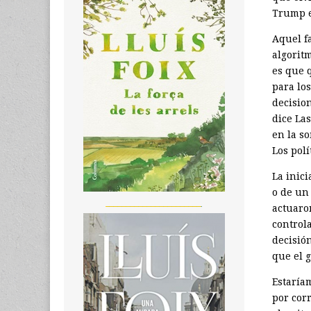
Trump e
Aquel fa
algorit
es que 
para lo
decisio
dice La
en la s
Los polí
La inic
o de un 
_______________________
actuaro
control
decisió
que el 
Estaría
por cor