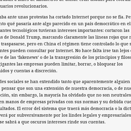
uarios revolucionarios.
ba ante unas protestas ha cortado Internet porque no se fía. P
to qué pasaría ante algo parecido en un país democrático en e
gantes tecnológicos tuvieran intereses importantes: cortaron las
s de Donald Trump, marcando claramente las líneas rojas que 
traspasarse, pero en China el régimen tiene controlado lo que 
ntes pueden consultar por Internet. No hace falta irse tan lejos
 de las ‘fakenews’ o de la transgresión de los principios y filos
gigantes las empresas pueden limitar, borrar, o bloquear los
idos y cuentas a discreción.
des sociales se han extendido tanto que aparentemente alguien
 pensar que son una extensión de nuestra democracia, o de nu
ción, sin embargo, la mayoría ha olvidado que no son neutrales
 en manos de empresas privadas con sus normas y su debida cu
ultados. El error del sistema que traerá más democracia o la dic
erá por subversivamente por los lindes legales y empresariales
se sabrá a que oscuros intereses rinde sus cuentas.