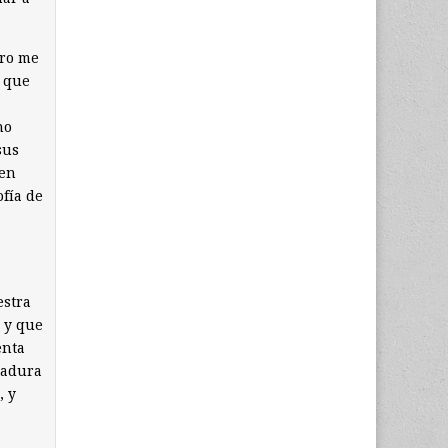
ero me
l que
no
sus
 en
ofía de
estra
 y que
enta
tadura
, y