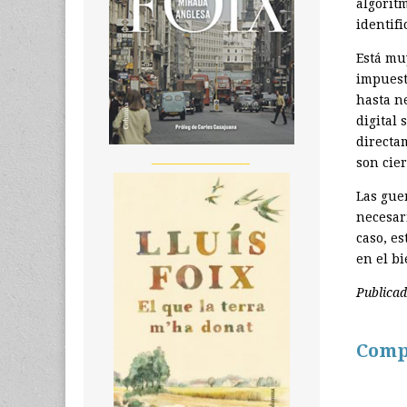
algoritm
identifi
Está mu
impuest
hasta n
digital
directa
__________________
son cier
Las gue
necesari
caso, e
en el b
Publica
Comp