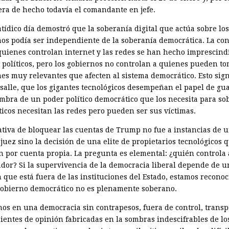
ra de hecho todavía el comandante en jefe.
tídico día demostró que la soberanía digital que actúa sobre los
mos podía ser independiente de la soberanía democrática. La co
quienes con­trolan internet y las redes se han hecho imprescind
s políticos, pero los gobiernos no controlan a quienes pueden ­t
nes muy relevantes que afecten al sistema democrático. Esto sign
ssalle, que los gigantes tecnológicos desempeñan el papel de gu
ombra de un poder político democrático que los necesita para sob
ticos necesitan las redes pero pueden ser sus víctimas.
iativa de bloquear las cuentas de Trump no fue a instancias de u
juez sino la decisión de una elite de propietarios tecnológicos 
n por cuenta propia. La pregunta es elemental: ¿quién controla 
ador? Si la supervivencia de la democracia liberal depende de u
n que está fuera de las instituciones del Estado, estamos recono
gobierno democrático no es plenamente soberano.
mos en una democracia sin contrapesos, fuera de control, trans
rientes de opinión fabricadas en la sombras indescifrables de lo