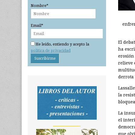
Nombre*
enfren
Email*
El deba
He leído, entiendo y acepto la
ha escr
política de privacidad
erosión
relieve 
multitu
derrota
Lassalle
la resi
bloquea
La insu
el inter
_______________
democra
que olvi