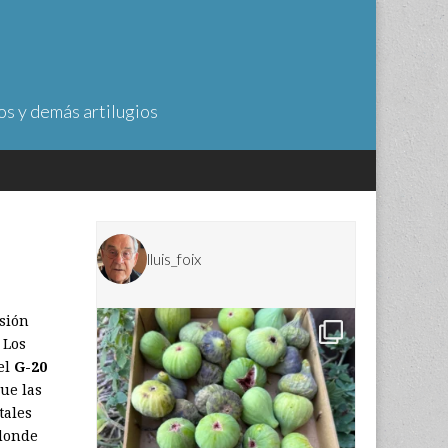
os y demás artilugios
lluis_foix
isión
 Los
el
G-20
ue las
tales
 donde