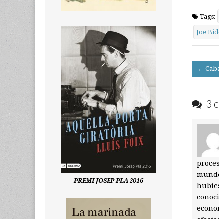
Tags:
__________________
Joe Bid
Post
← Caba
navigati
3 c
proces
mundo 
PREMI JOSEP PLA 2016
hubies
__________________
conoci
econom