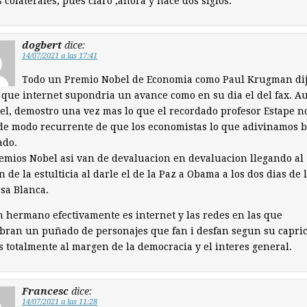
s colaterales, pues claro ,ahora y hace dos siglos.
dogbert
dice:
14/07/2021 a las 17:41
Todo un Premio Nobel de Economia como Paul Krugman di
 que internet supondria un avance como en su dia el del fax. A
el, demostro una vez mas lo que el recordado profesor Estape n
de modo recurrente de que los economistas lo que adivinamos b
ado.
emios Nobel asi van de devaluacion en devaluacion llegando al
 de la estulticia al darle el de la Paz a Obama a los dos dias de 
asa Blanca.
n hermano efectivamente es internet y las redes en las que
ran un puñado de personajes que fan i desfan segun su capri
s totalmente al margen de la democracia y el interes general.
Francesc
dice:
14/07/2021 a las 11:28