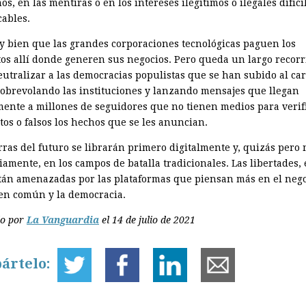
os, en las mentiras o en los intereses ilegítimos o ilegales difíc
cables.
y bien que las grandes corporaciones tecnológicas paguen los
os allí donde generen sus negocios. Pero queda un largo recorr
eutralizar a las democracias populistas que se han subido al ca
 sobrevolando las instituciones y lanzando mensajes que llegan
mente a millones de seguidores que no tienen medios para verifi
tos o falsos los hechos que se les anuncian.
rras del futuro se librarán primero digitalmente y, quizás pero 
amente, en los campos de batalla tradicionales. Las libertades, 
stán amenazadas por las plataformas que piensan más en el neg
ien común y la democracia.
do por
La Vanguardia
el 14 de julio de 2021
ártelo: