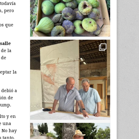
 todavía
n, pero
r
los que
salle
 de la
 de
eptar la
 debió a
ión de
rump.
lto y en
de una
. No hay
 tanto,