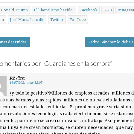
Donald Trump
El liberalismo herido”
Facebook
G-20
Instagr
en
José María Lassalle
Twitter
YouTube
nes derruïdes
Pedro Sánchez lo debe 
on
omentarios por “
Guardianes en la sombra
”
R2
dice:
16/07/2021 a las 12:05
¿y todo lo positivo?Millones de empleos creados, millones 
os mas baratos y mas rapidos, millones de nuevos ciudadanos e
con mas necesidades cubiertas. El problema grave seria si no
en revoluciones tecnologicas cada cierto tiempo, si se estancase
miento, porque no se crearia ni valor , ni trabajo. Asi que mient
ia fluya y se crean productos, se cubren necesidades, que hay