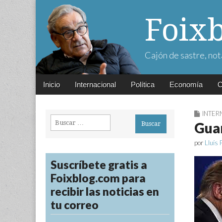
Foix
Cajón de sastre, not
Main
Skip
Inicio
Internacional
Política
Economía
C
menu
to
content
INTER
Buscar:
Guar
por
Lluís 
Suscríbete gratis a
Foixblog.com para
recibir las noticias en
tu correo