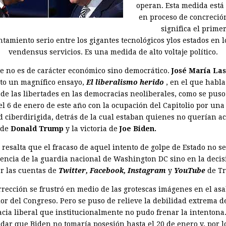
operan. Esta medida está
en proceso de concreció
significa el prime
tamiento serio entre los gigantes tecnológicos ylos estados en 
vendensus servicios. Es una medida de alto voltaje político.
te no es de carácter económico sino democrático.
José María Las
ito un magnífico ensayo,
El liberalismo herido
, en el que habla
 de las libertades en las democracias neoliberales, como se puso
el 6 de enero de este año con la ocupación del Capitolio por una
d ciberdirigida, detrás de la cual estaban quienes no querían ac
 de
Donald Trump
y la victoria de
Joe Biden.
 resalta que el fracaso de aquel intento de golpe de Estado no se
stencia de la guardia nacional de Washington DC sino en la decis
r las cuentas de
Twitter, Facebook, Instagram
y
YouTube
de T
rrección se frustró en medio de las grotescas imágenes en el asa
ior del Congreso. Pero se puso de relieve la de­bilidad extrema 
cia liberal que institucionalmente no pudo frenar la intentona
dar que Biden no tomaría posesión hasta el 20 de enero y, por lo