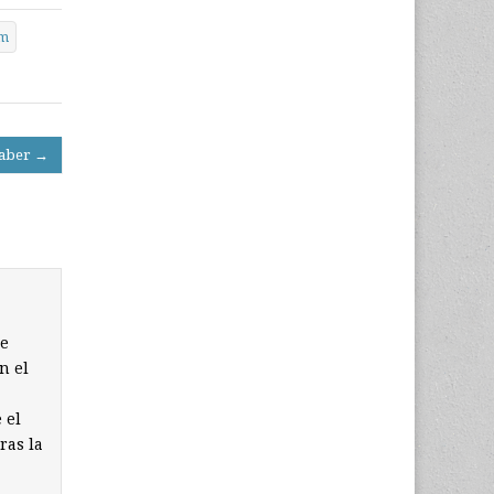
am
saber →
de
n el
 el
ras la