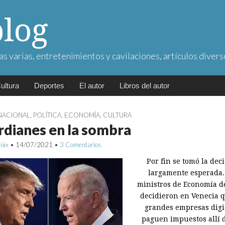
blog
as varias, entretenimientos y cavilaciones, artículos divers
ultura
Deportes
El autor
Libros del autor
NACIONAL
,
POLÍTICA
,
ECONOMÍA
,
CULTURA
dianes en la sombra
Foix
•
14/07/2021
•
3 Comentarios
Por fin se tomó la dec
largamente esperada.
ministros de Economía d
decidieron en Venecia q
grandes empresas digi
paguen impuestos allí