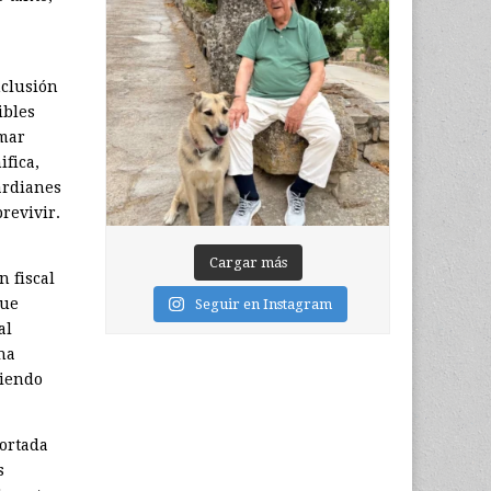
nclusión
ibles
omar
ifica,
ardianes
revivir.
Cargar más
n fiscal
que
Seguir en Instagram
al
na
ciendo
portada
s