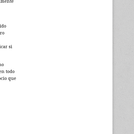
ilmente
ido
rro
car si
no
en todo
ocio que