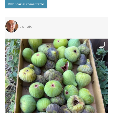
lluis_foix