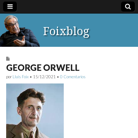
Foixblog
GEORGE ORWELL
por
Lluís Foix
•
15/12/2021
•
0 Comentarios