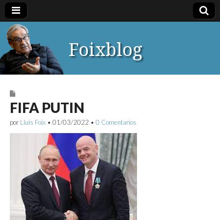
Foixblog
FIFA PUTIN
por
Lluís Foix
•
01/03/2022
•
0 Comentarios