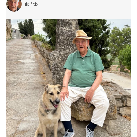
lluis_foix