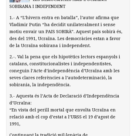
SOBIRANA I INDEPENDENT
1.- A “L’hivern entra en batalla”, l’autor afirma que
Vladimir Putin “ha decidit unilateralment i sense
motiu envair un PAIS SOBIRÀ”. Aquest país sobirà és,
des del 1991, Ucraïna. Les democràcies estan a favor
de la Ucraïna sobirana i independent.
2.-. Val la pena que els hipotètics lectors espanyols i
catalans, constitucionalistes i independentistes,
coneguin l’Acte d’independència d’Ucraïna amb les
seves clares referències a l’autodeterminació, la
sobirania, la independència.
3.- Aquesta és l’Acta de Declaració d’Independència
d’Ucraïna:
“En vista del perill mortal que envolta Ucraïna en
relació amb el cop d’estat a l’URSS el 19 d’agost de
1991,
Continuant la tradició mil·lenària de