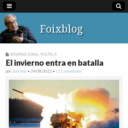
Foixblog
INTERNACIONAL
,
POLÍTICA
El invierno entra en batalla
por
Lluís Foix
•
24/08/2022
•
12 Comentarios