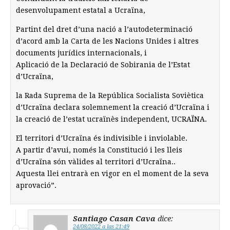
desenvolupament estatal a Ucraïna,
Partint del dret d’una nació a l’autodeterminació
d’acord amb la Carta de les Nacions Unides i altres
documents jurídics internacionals, i
Aplicació de la Declaració de Sobirania de l’Estat
d’Ucraïna,
la Rada Suprema de la República Socialista Soviètica
d’Ucraïna declara solemnement la creació d’Ucraïna i
la creació de l’estat ucraïnès independent, UCRAÏNA.
El territori d’Ucraïna és indivisible i inviolable.
A partir d’avui, només la Constitució i les lleis
d’Ucraïna són vàlides al territori d’Ucraïna..
Aquesta llei entrarà en vigor en el moment de la seva
aprovació”.
Santiago Casan Cava
dice:
24/08/2022 a las 21:49