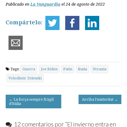
Publicado en
La Vanguardia
el 24 de agosto de 2022
Compártelo:
Tags:
Guerra
Joe Biden
Putin
Rusia
Ucrania
Volodímir Zelenski
Post
← La força sempre fràgil
Arriba l’austeritat →
d’Itàlia
navigation
12 comentarios por “
El invierno entra en