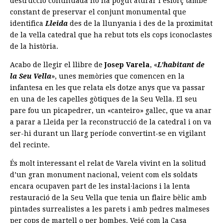
destrucció continuada no ha pogut aturar l’esforç també
constant de preservar el conjunt monumental que
identifica
Lleida
des de la llunyania i des de la proximitat
de la vella catedral que ha rebut tots els cops iconoclastes
de la història.
Acabo de llegir el llibre de
Josep Varela
, «
L’habitant de
la Seu Vella
», unes memòries que comencen en la
infantesa en les que relata els dotze anys que va passar
en una de les capelles gòtiques de la Seu Vella. El seu
pare fou un picapedrer, un «canteiro» gallec, que va anar
a parar a Lleida per la reconstrucció de la catedral i on va
ser-hi durant un llarg període convertint-se en vigilant
del recinte.
És molt interessant el relat de Varela vivint en la solitud
d’un gran monument nacional, veient com els soldats
encara ocupaven part de les instal·lacions i la lenta
restauració de la Seu Vella que tenia un flaire bèlic amb
pintades surrealistes a les parets i amb pedres malmeses
per cops de martell o per bombes. Veié com la Casa