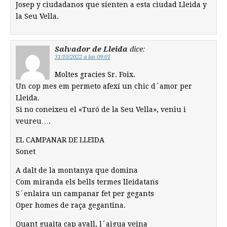
Josep y ciudadanos que sienten a esta ciudad Lleida y
la Seu Vella.
Salvador de Lleida
dice:
31/10/2022 a las 09:01
Moltes gracies Sr. Foix.
Un cop mes em permeto afexí un chic d´amor per
Lleida.
Si no coneixeu el «Turó de la Seu Vella», veniu i
veureu….
EL CAMPANAR DE LLEIDA
Sonet
A dalt de la montanya que domina
Com miranda els bells termes lleidatans
S´enlaira un campanar fet per gegants
Oper homes de raça gegantina.
Quant guaita cap avall, l´aigua veina