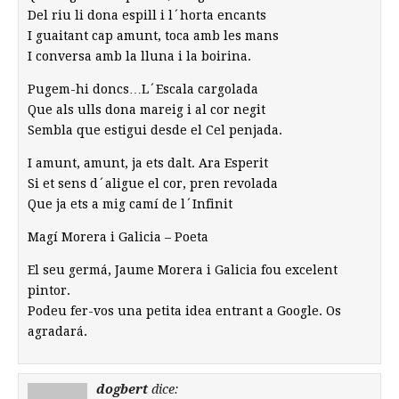
Del riu li dona espill i l´horta encants
I guaitant cap amunt, toca amb les mans
I conversa amb la lluna i la boirina.
Pugem-hi doncs…L´Escala cargolada
Que als ulls dona mareig i al cor negit
Sembla que estigui desde el Cel penjada.
I amunt, amunt, ja ets dalt. Ara Esperit
Si et sens d´aligue el cor, pren revolada
Que ja ets a mig camí de l´Infinit
Magí Morera i Galicia – Poeta
El seu germá, Jaume Morera i Galicia fou excelent
pintor.
Podeu fer-vos una petita idea entrant a Google. Os
agradará.
dogbert
dice: