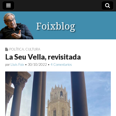
Foixblog
POLÍTICA
,
CULTURA
La Seu Vella, revisitada
por
Lluís Foix
•
30/10/2022
•
4 Comentarios