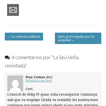
Post
← La cisterna solitària
Xavi, preocupado por la
ansiedad →
navigation
4 comentarios por “
La Seu Vella,
revisitada
”
Pau Comes
dice:
31/10/2022 a las 10:05
Cert.
L’exercit de Felip IV quan volia reconquerir Catalunya
així que va trepitjar Lleida va restablir les institucions
catalanes que havia volgut abolir el seu antic ministre