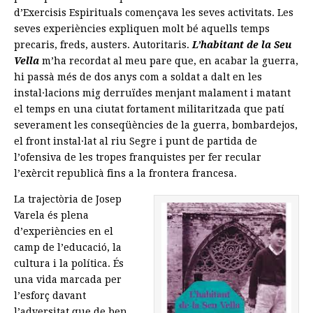
d’Exercisis Espirituals començava les seves activitats. Les
seves experiències expliquen molt bé aquells temps
precaris, freds, austers. Autoritaris.
L’habitant de la Seu
Vella
m’ha recordat al meu pare que, en acabar la guerra,
hi passà més de dos anys com a soldat a dalt en les
instal·lacions mig derruïdes menjant malament i matant
el temps en una ciutat fortament militaritzada que patí
severament les conseqüències de la guerra, bombardejos,
el front instal·lat al riu Segre i punt de partida de
l’ofensiva de les tropes franquistes per fer recular
l’exèrcit republicà fins a la frontera francesa.
La trajectòria de Josep
Varela és plena
d’experiències en el
camp de l’educació, la
cultura i la política. És
una vida marcada per
l’esforç davant
l’adversitat que de ben