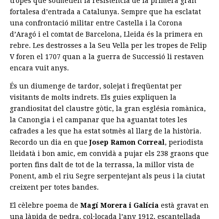
tropes que sotmetien la resistència de la primera gran
fortalesa d’entrada a Catalunya. Sempre que ha esclatat
una confrontació militar entre Castella i la Corona
d’Aragó i el comtat de Barcelona, Lleida és la primera en
rebre. Les destrosses a la Seu Vella per les tropes de Felip
V foren el 1707 quan a la guerra de Successió li restaven
encara vuit anys.
És un diumenge de tardor, solejat i freqüentat per
visitants de molts indrets. Els guies expliquen la
grandiositat del claustre gòtic, la gran església romànica,
la Canongia i el campanar que ha aguantat totes les
cafrades a les que ha estat sotmès al llarg de la història.
Recordo un dia en que
Josep Ramon Correal
, periodista
lleidatà i bon amic, em convidà a pujar els 238 graons que
porten fins dalt de tot de la terrassa, la millor vista de
Ponent, amb el riu Segre serpentejant als peus i la ciutat
creixent per totes bandes.
El cèlebre poema de
Magí Morera i Galícia
està gravat en
una làpida de pedra, col·locada l’any 1912, escantellada