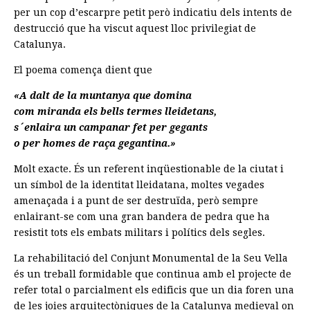
per un cop d’escarpre petit però indicatiu dels intents de
destrucció que ha viscut aquest lloc privilegiat de
Catalunya.
El poema comença dient que
«A dalt de la muntanya que domina
com miranda els bells termes lleidetans,
s´enlaira un campanar fet per gegants
o per homes de raça gegantina.»
Molt exacte. És un referent inqüestionable de la ciutat i
un símbol de la identitat lleidatana, moltes vegades
amenaçada i a punt de ser destruïda, però sempre
enlairant-se com una gran bandera de pedra que ha
resistit tots els embats militars i polítics dels segles.
La rehabilitació del Conjunt Monumental de la Seu Vella
és un treball formidable que continua amb el projecte de
refer total o parcialment els edificis que un dia foren una
de les joies arquitectòniques de la Catalunya medieval on