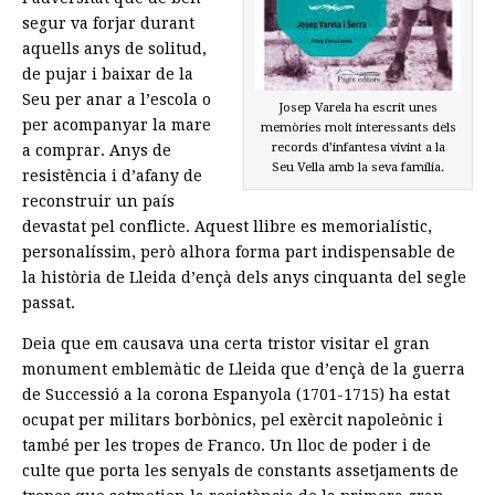
segur va forjar durant
aquells anys de solitud,
de pujar i baixar de la
Seu per anar a l’escola o
Josep Varela ha escrit unes
per acompanyar la mare
memòries molt interessants dels
records d’infantesa vivint a la
a comprar. Anys de
Seu Vella amb la seva família.
resistència i d’afany de
reconstruir un país
devastat pel conflicte. Aquest llibre es memorialístic,
personalíssim, però alhora forma part indispensable de
la història de Lleida d’ençà dels anys cinquanta del segle
passat.
Deia que em causava una certa tristor visitar el gran
monument emblemàtic de Lleida que d’ençà de la guerra
de Successió a la corona Espanyola (1701-1715) ha estat
ocupat per militars borbònics, pel exèrcit napoleònic i
també per les tropes de Franco. Un lloc de poder i de
culte que porta les senyals de constants assetjaments de