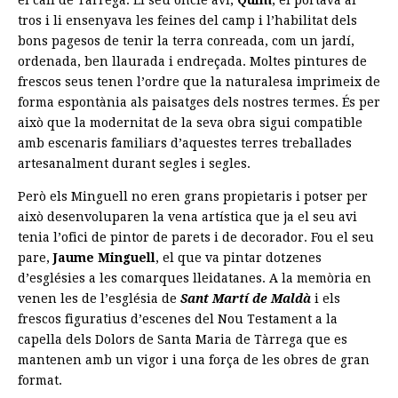
tros i li ensenyava les feines del camp i l’habilitat dels
bons pagesos de tenir la terra conreada, com un jardí,
ordenada, ben llaurada i endreçada. Moltes pintures de
frescos seus tenen l’ordre que la naturalesa imprimeix de
forma espontània als paisatges dels nostres termes. És per
això que la modernitat de la seva obra sigui compatible
amb escenaris familiars d’aquestes terres treballades
artesanalment durant segles i segles.
Però els Minguell no eren grans propietaris i potser per
això desenvoluparen la vena artística que ja el seu avi
tenia l’ofici de pintor de parets i de decorador. Fou el seu
pare,
Jaume Minguell
, el que va pintar dotzenes
d’esglésies a les comarques lleidatanes. A la memòria en
venen les de l’església de
Sant Martí de Maldà
i els
frescos figuratius d’escenes del Nou Testament a la
capella dels Dolors de Santa Maria de Tàrrega que es
mantenen amb un vigor i una força de les obres de gran
format.