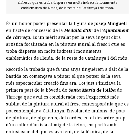
al fresc i que es troba dispersa en molts indrets i monuments
emblemàtics de Lleida, de la resta de Catalunya i del món.
És un honor poder presentar la figura de
Josep Minguell
en l’acte de concessió de la
Medalla d’Or
de l’
Ajuntament
de Tàrrega
. És un mèrit avalat per la seva ingent obra
artística focalitzada en la pintura mural al fresc i que es
troba dispersa en molts indrets i monuments
emblemàtics de Lleida, de la resta de Catalunya i del món.
Recordo la trobada que fa uns anys tinguérem a dalt de la
bastida on començava a pintar el que potser és la seva
més espectacular creació fins ara. Tot just s’iniciava la
primera part de la bòveda de
Santa Maria de l’Alba
de
Tàrrega que avui es considerada com l’expressió més
sublim de la pintura mural al fresc contemporània que es
pot contemplar a Catalunya. Envoltat de taulons, de pots
de pintura, de pigments, del cordes, en el desordre propi
d’un taller d’artista al mig de la feina, em parlà amb
entusiasme del que estava fent, de la tècnica, de la