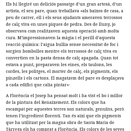
Els hi llegiré un deliciós passatge d’un gran artesà, d’un
artista, el seu pare, quan treballava «als baixos de casa, a
peu de carrer, ell i els seus ajudants ameraven terrossos
de calç viva en unes piques de pedra. Des de lluny, jo
observava com realitzaven aquesta operació amb molta
cura. M’impressionaven la màgia i el perill d’aquesta
reacció química: l’aigua bullia sense necessitat de foc i
sorgien bombolles mentre els terrossos de calç viva es
convertien en la pasta densa de calç apagada. Quan tot
estava a punt, preparaven les eines, els taulons, les
cordes, les politges, el morter de calç, els pigments, els
pinzells i els cartons. El magatzem del pare es desplaçava
a cada edifici que calia pintar»·
A Florència el Josep ha pensat molt i ha vist el bo i millor
de la pintura del Renaixement. Els colors que ha
escampat per aquestes terres son naturals, genuïns, però
tenen l’ingredient florentí. Tan és així que els pigments
que ha utilitzat per la magna obra de Santa Maria de
Tàrrega els ha comprat a Florència. Els colors de les seves