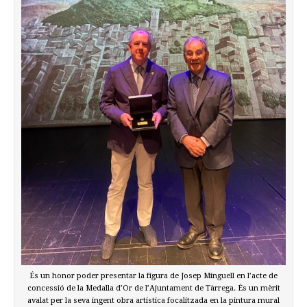
És un honor poder presentar la figura de Josep Minguell en l’acte de
concessió de la Medalla d’Or de l’Ajuntament de Tàrrega. És un mèrit
avalat per la seva ingent obra artística focalitzada en la pintura mural