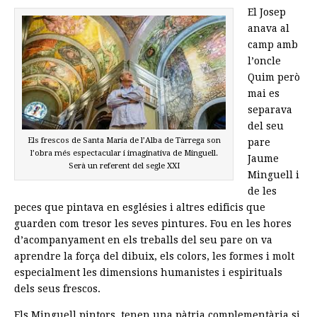
El Josep
anava al
camp amb
l’oncle
Quim però
mai es
separava
del seu
Els frescos de Santa Maria de l’Alba de Tàrrega son
pare
l’obra més espectacular i imaginativa de Minguell.
Jaume
Serà un referent del segle XXI
Minguell i
de les
peces que pintava en esglésies i altres edificis que
guarden com tresor les seves pintures. Fou en les hores
d’acompanyament en els treballs del seu pare on va
aprendre la força del dibuix, els colors, les formes i molt
especialment les dimensions humanistes i espirituals
dels seus frescos.
Els Minguell pintors, tenen una pàtria complementària si