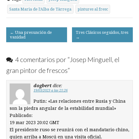
Santa Maria de l'Alba de Tàrrega
pintures al fresc
Post
← Una presunción de
Tres Clásicos seguidos, tres
vanidad
→
navigation
4 comentarios por “
Josep Minguell, el
gran pintor de frescos
”
dogbert
dice:
19/03/2023 a las 21:26
Putin: «Las relaciones entre Rusia y China
son la piedra angular de la estabilidad mundial»
Publicado:
19 mar 2023 20:02 GMT
El presidente ruso se reunirá con el mandatario chino,
quien arriba a Moscú en una visita oficial.