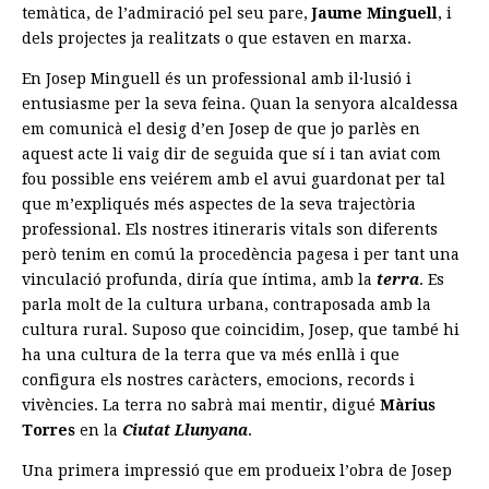
temàtica, de l’admiració pel seu pare,
Jaume Minguell
, i
dels projectes ja realitzats o que estaven en marxa.
En Josep Minguell és un professional amb il·lusió i
entusiasme per la seva feina. Quan la senyora alcaldessa
em comunicà el desig d’en Josep de que jo parlès en
aquest acte li vaig dir de seguida que sí i tan aviat com
fou possible ens veiérem amb el avui guardonat per tal
que m’expliqués més aspectes de la seva trajectòria
professional. Els nostres itineraris vitals son diferents
però tenim en comú la procedència pagesa i per tant una
vinculació profunda, diría que íntima, amb la
terra
. Es
parla molt de la cultura urbana, contraposada amb la
cultura rural. Suposo que coincidim, Josep, que també hi
ha una cultura de la terra que va més enllà i que
configura els nostres caràcters, emocions, records i
vivències. La terra no sabrà mai mentir, digué
Màrius
Torres
en la
Ciutat Llunyana
.
Una primera impressió que em produeix l’obra de Josep