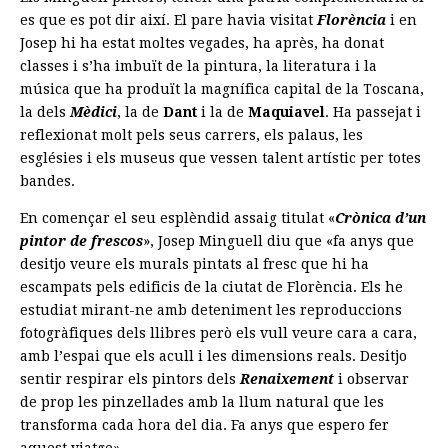
es que es pot dir així. El pare havia visitat
Florència
i en
Josep hi ha estat moltes vegades, ha après, ha donat
classes i s’ha imbuït de la pintura, la literatura i la
música que ha produït la magnífica capital de la Toscana,
la dels
Mèdici
, la de
Dant
i la de
Maquiavel
. Ha passejat i
reflexionat molt pels seus carrers, els palaus, les
esglésies i els museus que vessen talent artístic per totes
bandes.
En començar el seu esplèndid assaig titulat «
Crònica d’un
pintor de frescos
», Josep Minguell diu que «fa anys que
desitjo veure els murals pintats al fresc que hi ha
escampats pels edificis de la ciutat de Florència. Els he
estudiat mirant-ne amb deteniment les reproduccions
fotogràfiques dels llibres però els vull veure cara a cara,
amb l’espai que els acull i les dimensions reals. Desitjo
sentir respirar els pintors dels
Renaixement
i observar
de prop les pinzellades amb la llum natural que les
transforma cada hora del dia. Fa anys que espero fer
aquest viatge».