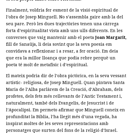
Finalment, voldria fer esment de la visió espiritual de
l’obra de Josep Minguell. No s’assembla gaire amb la del
seu pare. Però les dues trajectòries tenen una càrrega
forta d’espiritualitat vista amb uns ulls diferents. En les
converses que vaig mantenir amb el poeta
Joan Margarit,
fill de Sanaüja, li deia sovint que la seva poesia em
convidava a reflexionar i a resar, a fer oració. Em deia
que era la millor lloança que podia rebre perquè un
poeta té molt de metafísic i d’espiritual.
El mateix podria dir de l’obra pictòrica, en la seva vessant
artístic- religiosa, de Josep Minguell. Quan pintava Santa
Maria de l’Alba parlàrem de la Creació, d’Abraham, dels
profetes, dels fets més rellevants de l’Antic Testament i,
naturalment, també dels Evangelis, de Jesucrist i de
l’Apocalipsi. Em permeto afirmar que Minguell coneix en
profunditat la Bíblia, l’ha llegit més d’una vegada, ha
inspirat moltes de les seves representacions amb
personatges que surten del fons de la religió d’Israel.