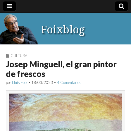
Foixblog
CULTURA
Josep Minguell, el gran pintor
de frescos
por
Lluís Foix
•
18/03/2023
•
4 Comentarios