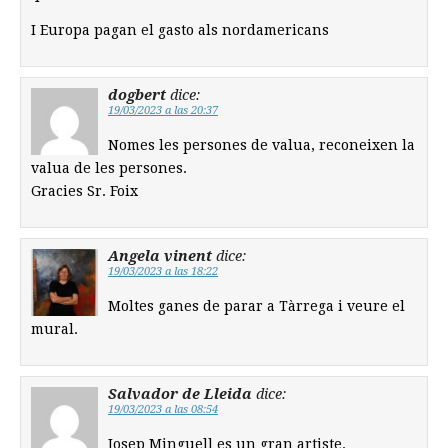
I Europa pagan el gasto als nordamericans
dogbert
dice:
19/03/2023 a las 20:37
Nomes les persones de valua, reconeixen la
valua de les persones.
Gracies Sr. Foix
Angela vinent
dice:
19/03/2023 a las 18:22
Moltes ganes de parar a Tàrrega i veure el
mural.
Salvador de Lleida
dice:
19/03/2023 a las 08:54
Josep Minguell es un gran artiste.