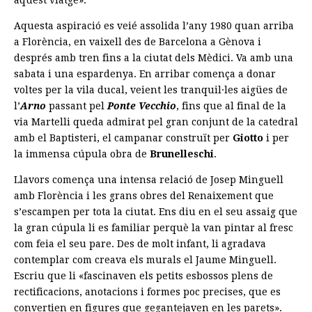
Aquesta aspiració es veié assolida l’any 1980 quan arriba
a Florència, en vaixell des de Barcelona a Gènova i
després amb tren fins a la ciutat dels Mèdici. Va amb una
sabata i una espardenya. En arribar comença a donar
voltes per la vila ducal, veient les tranquil·les aigües de
l’
Arno
passant pel
Ponte Vecchio
, fins que al final de la
via Martelli queda admirat pel gran conjunt de la catedral
amb el Baptisteri, el campanar construït per
Giotto
i per
la immensa cúpula obra de
Brunelleschi
.
Llavors comença una intensa relació de Josep Minguell
amb Florència i les grans obres del Renaixement que
s’escampen per tota la ciutat. Ens diu en el seu assaig que
la gran cúpula li es familiar perquè la van pintar al fresc
com feia el seu pare. Des de molt infant, li agradava
contemplar com creava els murals el Jaume Minguell.
Escriu que li «fascinaven els petits esbossos plens de
rectificacions, anotacions i formes poc precises, que es
convertien en figures que gegantejaven en les parets».