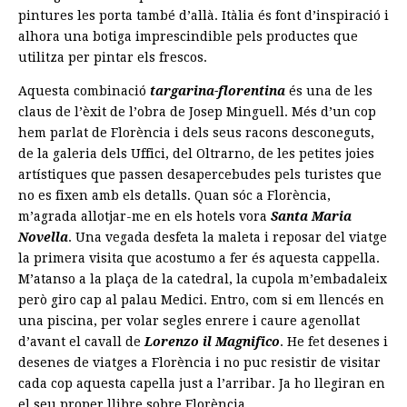
pintures les porta també d’allà. Itàlia és font d’inspiració i
alhora una botiga imprescindible pels productes que
utilitza per pintar els frescos.
Aquesta combinació
targarina-florentina
és una de les
claus de l’èxit de l’obra de Josep Minguell. Més d’un cop
hem parlat de Florència i dels seus racons desconeguts,
de la galeria dels Uffici, del Oltrarno, de les petites joies
artístiques que passen desapercebudes pels turistes que
no es fixen amb els detalls. Quan sóc a Florència,
m’agrada allotjar-me en els hotels vora
Santa Maria
Novella
. Una vegada desfeta la maleta i reposar del viatge
la primera visita que acostumo a fer és aquesta cappella.
M’atanso a la plaça de la catedral, la cupola m’embadaleix
però giro cap al palau Medici. Entro, com si em llencés en
una piscina, per volar segles enrere i caure agenollat
d’avant el cavall de
Lorenzo il Magnifico
. He fet desenes i
desenes de viatges a Florència i no puc resistir de visitar
cada cop aquesta capella just a l’arribar. Ja ho llegiran en
el seu proper llibre sobre Florència.