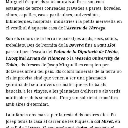
Minguell és que els seus murals al fresc son com
estampes de terres conreades gravades a parets, bòvedes,
altars, capelles, cases particulars, universitats,
biblioteques, hospitals, indústries i la petita meravella en
el vestíbul d’aquesta casa de l’
Ateneu de Tàrrega.
Son els colors de la terra de paisatges àrids, secs, sòlids,
treballats. Des de l’ermita de la
Bovera
fins a
Sant Eloi
passant per l’escala del
Palau de la Diputació de Lleida
,
l’
Hospital Arnau de Vilanova
o la
Waseda University de
Tokio
, els frescos de Josep Minguell es compten per
dotzenes arreu del país. Els colors minerals de la terra no
els improvisa sinó que venen a ser una plasmació
genuïna del seu univers cromàtic que es troba als
bancals, a les vinyes, a les plantades d’olivers o als verds
multicolors dels sembrats. Una gran sobrietat cromàtica
amb aires d’eternitat.
La infància ens marca per la resta dels nostres dies. En
Josep tenia la casa al carrer de les Piques, a
cal Miret
, en
el call de Tàrrega. El seu oncle avi,
Quim
, el portava al