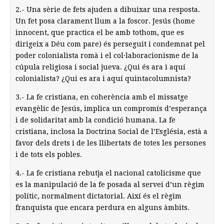
2.- Una sèrie de fets ajuden a dibuixar una resposta.
Un fet posa clarament llum a la foscor. Jesús (home
innocent, que practica el be amb tothom, que es
dirigeix a Déu com pare) és perseguit i condemnat pel
poder colonialista romà i el col·laboracionisme de la
cúpula religiosa i social jueva. ¿Qui és ara i aquí
colonialista? ¿Qui es ara i aquí quintacolumnista?
3.- La fe cristiana, en coherència amb el missatge
evangèlic de Jesús, implica un compromís d’esperança
i de solidaritat amb la condició humana. La fe
cristiana, inclosa la Doctrina Social de l’Església, està a
favor dels drets i de les llibertats de totes les persones
i de tots els pobles.
4.- La fe cristiana rebutja el nacional catolicisme que
es la manipulació de la fe posada al servei d’un règim
polític, normalment dictatorial. Així és el règim
franquista que encara perdura en alguns àmbits.