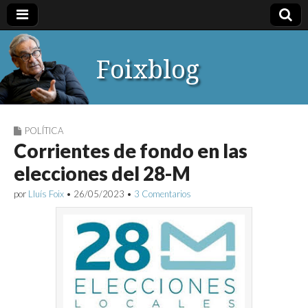
Foixblog
POLÍTICA
Corrientes de fondo en las
elecciones del 28-M
por
Lluís Foix
•
26/05/2023
•
3 Comentarios