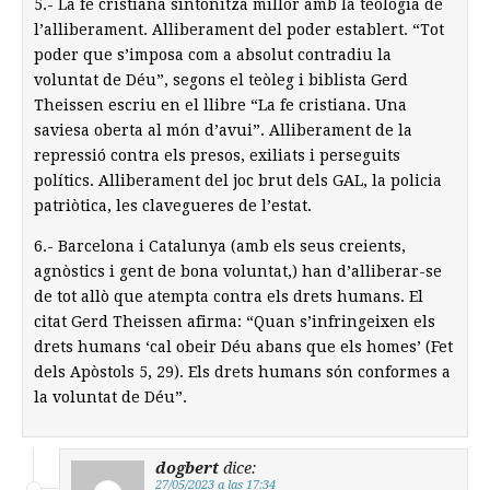
5.- La fe cristiana sintonitza millor amb la teologia de
l’alliberament. Alliberament del poder establert. “Tot
poder que s’imposa com a absolut contradiu la
voluntat de Déu”, segons el teòleg i biblista Gerd
Theissen escriu en el llibre “La fe cristiana. Una
saviesa oberta al món d’avui”. Alliberament de la
repressió contra els presos, exiliats i perseguits
polítics. Alliberament del joc brut dels GAL, la policia
patriòtica, les clavegueres de l’estat.
6.- Barcelona i Catalunya (amb els seus creients,
agnòstics i gent de bona voluntat,) han d’alliberar-se
de tot allò que atempta contra els drets humans. El
citat Gerd Theissen afirma: “Quan s’infringeixen els
drets humans ‘cal obeir Déu abans que els homes’ (Fet
dels Apòstols 5, 29). Els drets humans són conformes a
la voluntat de Déu”.
dogbert
dice:
27/05/2023 a las 17:34