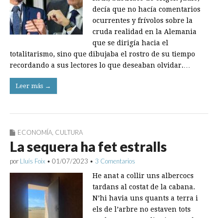
decía que no hacía comentarios
ocurrentes y frívolos sobre la
cruda realidad en la Alemania
que se dirigía hacia el
totalitarismo, sino que dibujaba el rostro de su tiempo
recordando a sus lectores lo que deseaban olvidar.…
Leer más →
ECONOMÍA
,
CULTURA
La sequera ha fet estralls
por
Lluís Foix
•
01/07/2023
•
3 Comentarios
He anat a collir uns albercocs
tardans al costat de la cabana.
N’hi havia uns quants a terra i
els de l’arbre no estaven tots