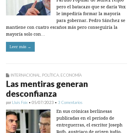
Partido Popular de Núñez Feijóo
pero el batacazo que se daría Vox
le impediría formar la mayoría
para gobernar. Pedro Sánchez se
mantiene con cuatro escaños más pero conseguiría la
mayoría solo con…
Leer más →
INTERNACIONAL
,
POLÍTICA
,
ECONOMÍA
Las mentiras generan
desconfianza
por
Lluís Foix
•
05/07/2023
•
3 Comentarios
En sus crónicas berlinesas
publicadas en el periodo de
entreguerras, el escritor Joseph
Roth, austriaco de origen judío,