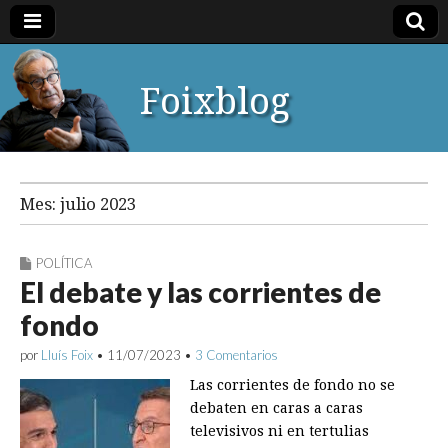
Foixblog
Mes:
julio 2023
POLÍTICA
El debate y las corrientes de
fondo
por
Lluís Foix
•
11/07/2023
•
3 Comentarios
Las corrientes de fondo no se
debaten en caras a caras
televisivos ni en tertulias