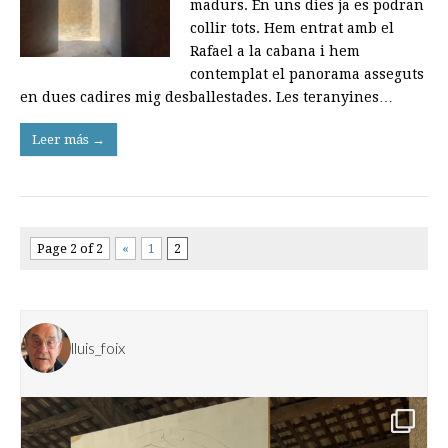
madurs. En uns dies ja es podran
collir tots. Hem entrat amb el
Rafael a la cabana i hem
contemplat el panorama asseguts
en dues cadires mig desballestades. Les teranyines…
Leer más →
Page 2 of 2
«
1
2
lluis_foix