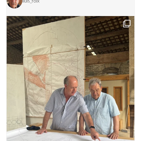
lluis_foix