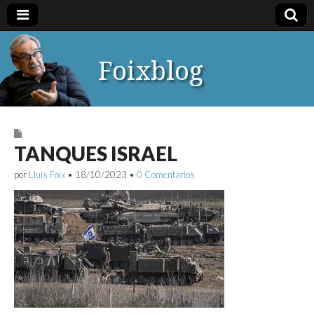
Foixblog
TANQUES ISRAEL
por
Lluís Foix
•
18/10/2023
•
0 Comentarios