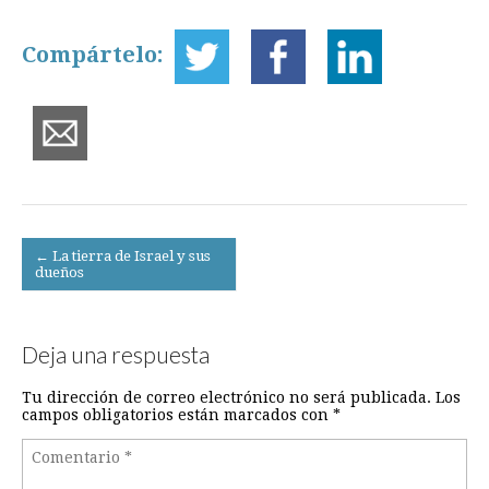
Compártelo:
Post
← La tierra de Israel y sus
dueños
navigation
Deja una respuesta
Tu dirección de correo electrónico no será publicada.
Los
campos obligatorios están marcados con
*