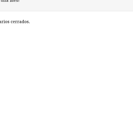
irona mes!
rios cerrados.