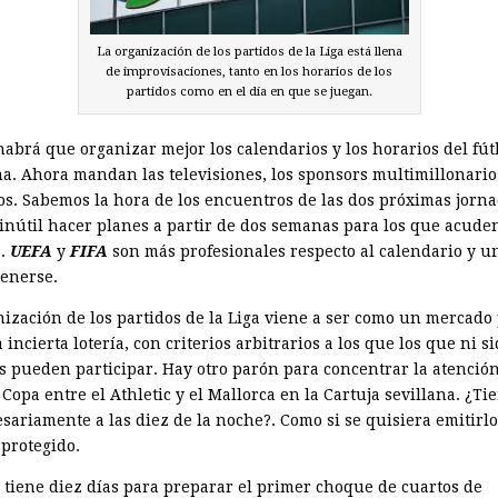
La organización de los partidos de la Liga está llena
de improvisaciones, tanto en los horarios de los
partidos como en el día en que se juegan.
habrá que organizar mejor los calendarios y los horarios del fút
ma. Ahora mandan las televisiones, los sponsors multimillonarios
os. Sabemos la hora de los encuentros de las dos próximas jorn
 inútil hacer planes a partir de dos semanas para los que acuden
s.
UEFA
y
FIFA
son más profesionales respecto al calendario y u
tenerse.
nización de los partidos de la Liga viene a ser como un mercado 
 incierta lotería, con criterios arbitrarios a los que los que ni s
bs pueden participar. Hay otro parón para concentrar la atención
 Copa entre el Athletic y el Mallorca en la Cartuja sevillana. ¿T
esariamente a las diez de la noche?. Como si se quisiera emitirl
 protegido.
a tiene diez días para preparar el primer choque de cuartos de