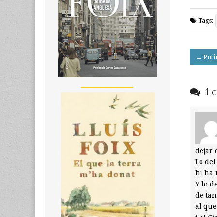
Tags:
Post
← Puti
navigati
__________________
1 c
dejar 
Lo del
hi ha 
Y lo d
de tan
al que