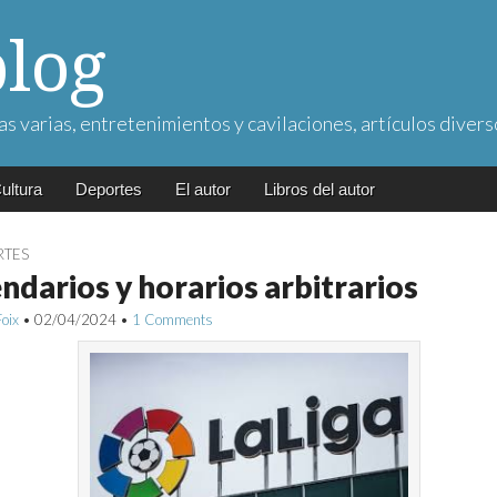
blog
as varias, entretenimientos y cavilaciones, artículos divers
ultura
Deportes
El autor
Libros del autor
RTES
ndarios y horarios arbitrarios
Foix
•
02/04/2024
•
1 Comments