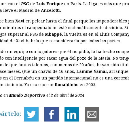
ons con el
PSG
de
Luis Enrique
en París. La Liga es más que pr
la lleve el Madrid de
Ancelotti
.
ce bien
Xavi
en pelear hasta el final porque los imponderables
r mientras el campeonato no esté matemáticamente decidido. Si 
ogra superar al PSG de
Mbappé
, la vuelta es en el Lluís Company
idad de Xavi habría que reconsiderarla por todas las partes.
do un equipo con jugadores que él no pidió, lo ha hecho compet
do con inteligencia por sacar agua del pozo de la Masia. No teng
o de que tantos talentos, con menos de 20 años, hayan sido titu
ace meses. Que un chaval de 16 años,
Lamine Yamal,
arranque
s en el Bernabéu en un partido internacional no es una cortesí
nocimiento. Ya ocurrió con
Ronaldinho
en 2005.
do en
Mundo Deportivo
el 2 de abril de 2024
ártelo: