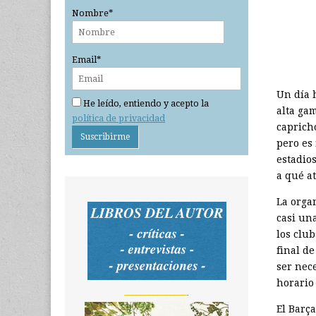
Nombre*
Email*
Un día 
He leído, entiendo y acepto la
alta ga
política de privacidad
caprich
pero es
estadio
a qué a
La orga
casi una
los clu
final de
ser nec
horario
_______________
El Barç