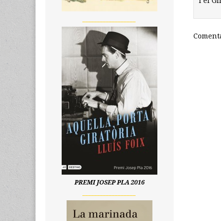
i el G
__________________
Comenta
PREMI JOSEP PLA 2016
__________________