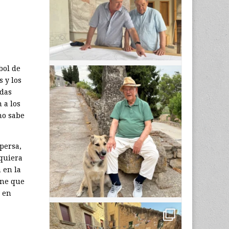
bol de
 y los
adas
 a los
no sabe
persa,
iquiera
 en la
iene que
o en