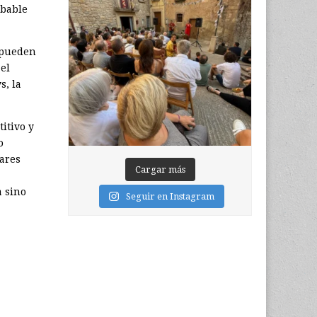
obable
 pueden
el
s, la
itivo y
o
lares
Cargar más
a sino
Seguir en Instagram