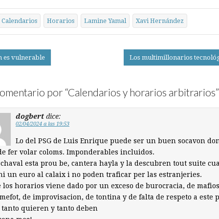
Calendarios
Horarios
Lamine Yamal
Xavi Hernández
n es vulnerable
Los multimillonarios tecnoló
on
omentario por “
Calendarios y horarios arbitrarios
”
dogbert
dice:
02/04/2024 a las 19:53
Lo del PSG de Luis Enrique puede ser un buen socavon do
de fer volar coloms. Imponderables incluidos.
 chaval esta prou be, cantera hayla y la descubren tout suite cu
ni un euro al calaix i no poden traficar per las estranjeries.
e los horarios viene dado por un exceso de burocracia, de mafiosi
mefot, de improvisacion, de tontina y de falta de respeto a este 
 tanto quieren y tanto deben