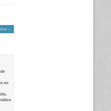
gicos →
nde
an no
tis,
publico