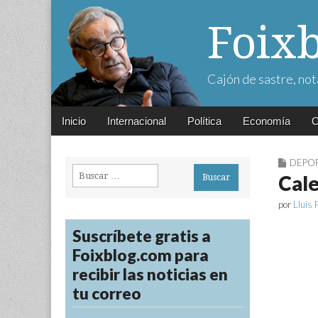
Foix
Cajón de sastre, not
Main
Skip
Inicio
Internacional
Política
Economía
C
menu
to
content
DEPO
Buscar:
Cale
por
Lluís 
Suscríbete gratis a
Foixblog.com para
recibir las noticias en
tu correo