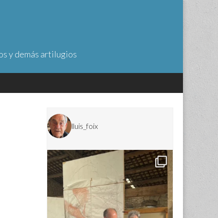
os y demás artilugios
lluis_foix