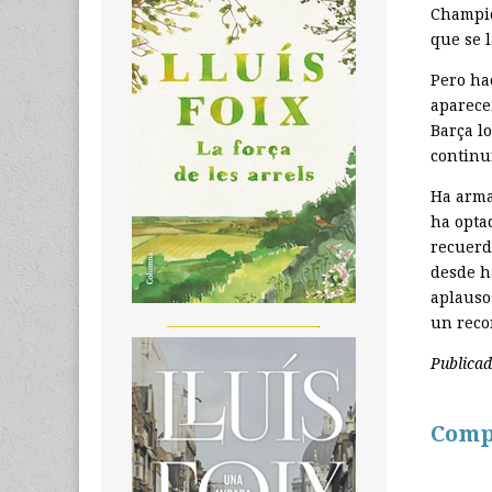
Champi
que se 
Pero ha
aparece
Barça l
continu
Ha arma
ha opta
recuerd
desde h
aplauso
_______________________
un reco
Publica
Comp