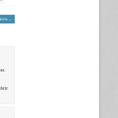
ierta →
ar.
ubrir