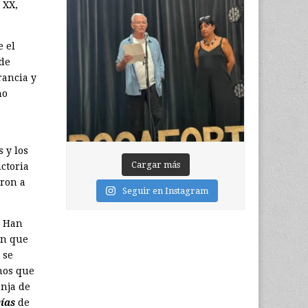
 XX,
e el
 de
rancia y
no
 y los
Cargar más
ctoria
aron a
Seguir en Instagram
. Han
in que
 se
inos que
anja de
Días
de