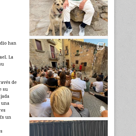
edio han
ael. La
su
ravés de
e su
ajada
e una
res
 Es un
as