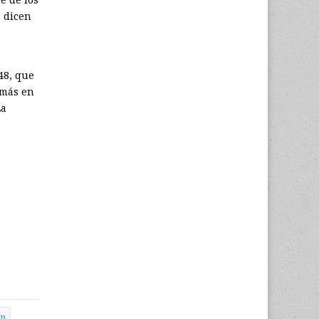
s dicen
48, que
amás en
La
en