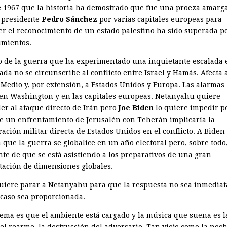
e 1967 que la historia ha demostrado que fue una proeza amarga
l presidente
Pedro Sánchez
por varias capitales europeas para
r el reconocimiento de un estado palestino ha sido superada po
imientos.
o de la guerra que ha experimentado una inquietante escalada 
da no se circunscribe al conflicto entre Israel y Hamás. Afecta 
 Medio y, por extensión, a Estados Unidos y Europa. Las alarmas
 en Washington y en las capitales europeas. Netanyahu quiere
er al ataque directo de Irán pero
Joe Biden
lo quiere impedir p
e un enfrentamiento de Jerusalén con Teherán implicaría la
ación militar directa de Estados Unidos en el conflicto. A Biden
 que la guerra se globalice en un año electoral pero, sobre todo
nte de que se está asistiendo a los preparativos de una gran
tación de dimensiones globales.
uiere parar a Netanyahu para que la respuesta no sea inmediat
 caso sea proporcionada.
lema es que el ambiente está cargado y la música que suena es l
el rearme, la destrucción del adversario. Tan viejo como la noch