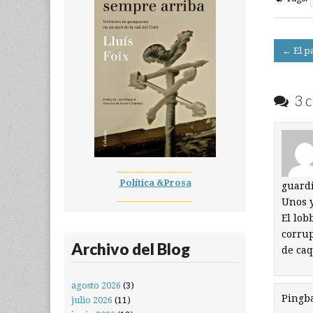
Post
← El pa
navigati
3 c
__________________
Política &Prosa
guardi
__________________
Unos y
El lob
corrup
Archivo del Blog
de caq
agosto 2026
(3)
Pingb
julio 2026
(11)