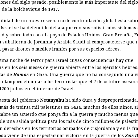
iones del siglo pasado, posiblemente la más importante del siglo
 de la bolchevique de 1917.
bilidad de un nuevo escenario de confrontación global está sobr
 Israel se ha defendido del ataque con sus sofisticados sistemas
ad y sobre todo con el apoyo de Estados Unidos, Gran Bretaña, F
a subalterna de Jordania y Arabia Saudí al comprometerse que 
 pasar drones o misiles iraníes por sus espacios aéreos.
 una noche de terror para Israel cuyas consecuencias hay que
s en los seis meses de guerra abierta entre los ejércitos hebreos
stas de
Hamás
en Gaza. Una guerra que no ha conseguido una vi
ni tampoco eliminar a los terroristas que el 7 de octubre asesin
200 judíos en el interior de Israel.
uesta del gobierno
Netanyahu
ha sido dura y desproporcionada
más de treinta mil palestinos en Gaza, muchos de ellos niños, s
umbre un acuerdo que ponga fin a la guerra y mucho menos que
le una salida política para los más de cinco millones de palest
n derechos en los territorios ocupados de Cisjordania y en la fr
odo viene de una espectacular victoria en la guerra de los
Seis 