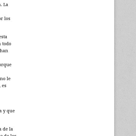
. La
r los
esta
a todo
 han
orque
 no le
, es
a y que
a de la
e de los