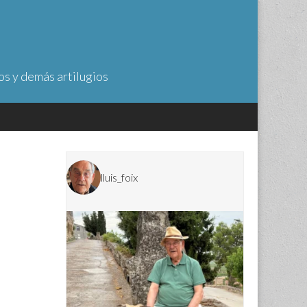
os y demás artilugios
lluis_foix