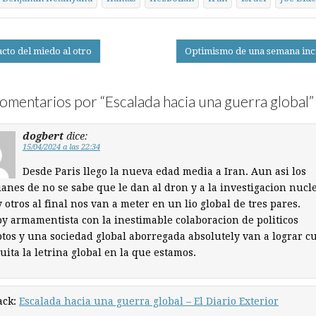
cto del miedo al otro
Optimismo de una semana inc
on
omentarios por “
Escalada hacia una guerra global
”
dogbert
dice:
15/04/2024 a las 22:34
Desde Paris llego la nueva edad media a Iran. Aun asi los
anes de no se sabe que le dan al dron y a la investigacion nucle
 otros al final nos van a meter en un lio global de tres pares.
by armamentista con la inestimable colaboracion de politicos
tos y una sociedad global aborregada absolutely van a lograr c
uita la letrina global en la que estamos.
ack:
Escalada hacia una guerra global – El Diario Exterior