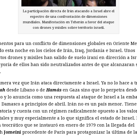
La participaciòn directa de Irán atacando a Israel abre el
espectro de una confrontación de dimensiones
mundiales. Manifestación en Teherán a favor del ataque
con drones y misiles sobre territorio israelí.
mentos para un conflicto de dimensiones globales en Oriente M
o esta noche en los cielos de Irán, Iraq, Jordania e Israel. Unos
tos drones y misiles han salido de suelo iraní en dirección a Isr
yoría de ellos han sido neutralizados antes de que alcanzaran 
.
imera vez que Irán ataca directamente a Israel. Ya no lo hace a t
lah
desde Líbano o de
Hamás
en Gaza sino que lo perpetra desd
rio y lo anuncia como una respuesta al ataque de Israel a la emb
n Damasco a principios de abril. Irán no es un país menor. Tien
istoria y cuenta con un régimen radicalmente opuesto a los valo
ales y muy especialmente a lo que significa el estado de Israel.
 teocrático que se instauró en enero de 1979 con la llegada del
ah
Jomeini
procedente de París para protagonizar la última de l