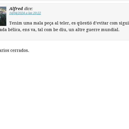
Alfred
dice:
14/04/2024 a las 20:22
Tenim uma mala peça al teler, es qüestió d’evitar com sigui
lada bélica, ens va, tal com be diu, un altre guerre mundial.
rios cerrados.