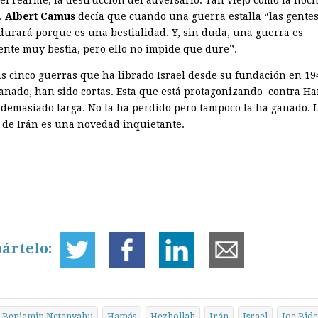
.
Albert Camus
decía que cuando una guerra estalla “las gente
durará porque es una bestialidad. Y, sin duda, una guerra es
ente muy bestia, pero ello no impide que dure”.
as cinco guerras que ha librado Israel desde su fundación en 19
ganado, han sido cortas. Esta que está protagonizando contra H
 demasiado larga. No la ha perdido pero tampoco la ha ganado. 
 de Irán es una novedad inquietante.
ártelo:
Benjamin Netanyahu
Hamás
Hezbollah
Irán
Israel
Joe Bid