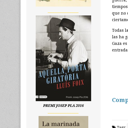
tiempos
__________________
que no 
ciertam
Todas l
las ha 
Gaza es
entrada
Comp
PREMI JOSEP PLA 2016
__________________
Tags: