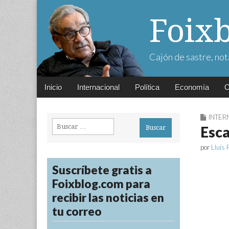
Foix
Cajón de sastre, not
Main
Skip
Inicio
Internacional
Política
Economía
C
menu
to
content
INTER
Buscar:
Esca
por
Lluís 
Suscríbete gratis a
Foixblog.com para
recibir las noticias en
tu correo