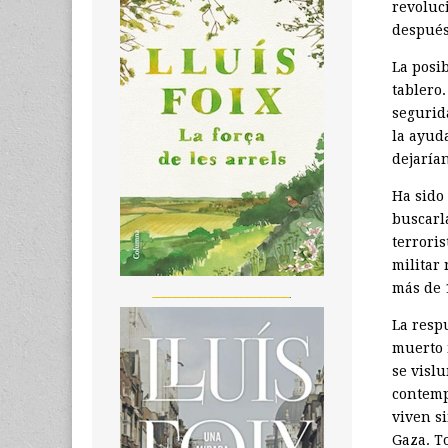
revoluc
después
La posi
tablero.
segurid
la ayud
dejarían
Ha sido
buscarla
terrori
militar 
más de 1
_______________________
La resp
muerto 
se visl
contemp
viven si
Gaza. T