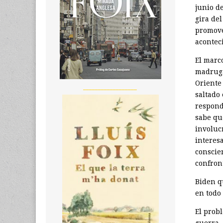
junio d
gira de
promove
acontec
El marc
madruga
Oriente
__________________
saltado
respond
sabe qu
involucr
interesa
conscie
confron
Biden q
en todo
El prob
guerra, 