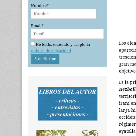
Nombre*
Email*
Los ele
He leído, entiendo y acepto la
aparecid
política de privacidad
trescien
gran ma
objetivo
Es la pr
Hezbol
territo
iraní e
larga h
occident
régimen
_______________
ayatoll