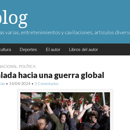
blog
as varias, entretenimientos y cavilaciones, artículos divers
ultura
Deportes
El autor
Libros del autor
NACIONAL
,
POLÍTICA
lada hacia una guerra global
Foix
•
14/04/2024
•
3 Comentarios